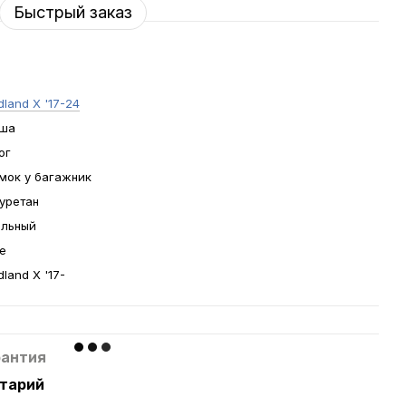
Быстрый заказ
land X '17-24
ша
ог
мок у багажник
уретан
льный
е
land X '17-
рантия
нтарий