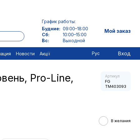
График работы:
Будние:
09:00–18:00
Мой заказ
Сб:
10:00–15:00
Вс:
Выходной
Вход
Рус
мация
Новости
Акції
вень, Pro-Line,
Артикул
FG
TM403093
В желания