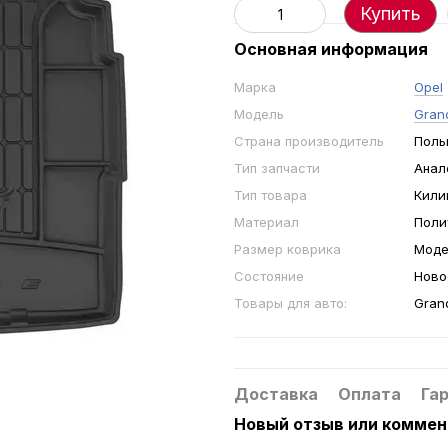
Купить
Основная информация
Марка
Opel
Модель
Grand
Страна производитель
Поль
Тип запчасти
Анал
Тип товара
Кили
Материал
Поли
Размер коврика
Моде
Состояние
Ново
Товары для авто:
Grand
Доставка
Оплата
Га
Новый отзыв или комме