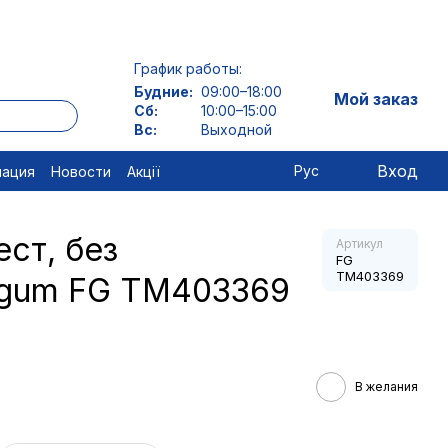
График работы:
Будние:
09:00–18:00
Мой заказ
Сб:
10:00–15:00
Вс:
Выходной
Вход
Рус
мация
Новости
Акції
ест, без
Артикул
FG
TM403369
rogum FG TM403369
В желания