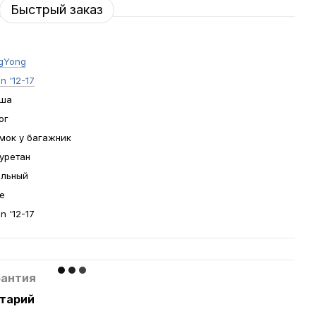
Быстрый заказ
gYong
n '12-17
ша
ог
мок у багажник
уретан
льный
е
n '12-17
рантия
нтарий