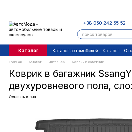
Перейти к основному контенту
+38 050 242 55 52
Каталог
Каталог автомобилей
Каталог
О н
Пользовательское соглашение
П
Главная
Каталог
Интерьер
Коврик в багажник
Коврик в багажник SsangYo
двухуровневого пола, сло
Оставить отзыв