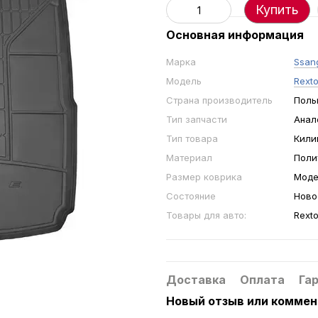
Купить
Основная информация
Марка
Ssan
Модель
Rexto
Страна производитель
Поль
Тип запчасти
Анал
Тип товара
Кили
Материал
Поли
Размер коврика
Моде
Состояние
Ново
Товары для авто:
Rexto
Доставка
Оплата
Га
Новый отзыв или комме