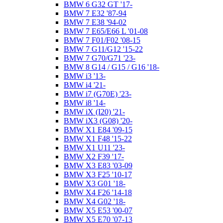
BMW 6 G32 GT '17-
BMW 7 E32 '87-94
BMW 7 E38 '94-02
BMW 7 E65/E66 L '01-08
BMW 7 F01/F02 '08-15
BMW 7 G11/G12 '15-22
BMW 7 G70/G71 '23-
BMW 8 G14 / G15 / G16 '18-
BMW i3 '13-
BMW i4 '21-
BMW i7 (G70E) '23-
BMW i8 '14-
BMW iX (I20) '21-
BMW iX3 (G08) '20-
BMW X1 E84 '09-15
BMW X1 F48 '15-22
BMW X1 U11 '23-
BMW X2 F39 '17-
BMW X3 E83 '03-09
BMW X3 F25 '10-17
BMW X3 G01 '18-
BMW X4 F26 '14-18
BMW X4 G02 '18-
BMW X5 E53 '00-07
BMW X5 E70 '07-13