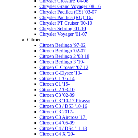
Chrysler Crossfire '04-08
Chrysler Grand Voyager '08-16
Chrysler Pacifica (CS) '03-07
Chrysler Pacifica (RU) '16-
Chrysler PT Cruiser '00-10
Chrysler Sebring '01-10
Chrysler Voyager '01-07
Citroen
Citroen Berlingo '97-02
Citroen Berlingo '02-07
Citroen Berlingo 2 '08-18
Citroen Berlingo 3 '19-
Citroen C-Crosser '07-12
Citroen C-Elysee '13-
Citroen C1 '05-14
Citroen C1 '15-
Citroen C2 '03-10
Citroen C3 '02-09
Citroen C3 '10-17 Picasso
Citroen C3 / DS3 '10-16
Citroen C3 2017-
Citroen C3 Aircross '17-
Citroen C4 '05-09
Citroen C4 / DS4 '11-18
Citroen C4 X '20-