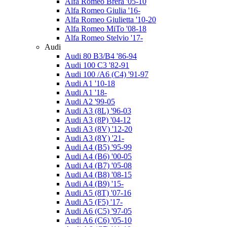
Alfa Romeo Brera '05-10
Alfa Romeo Giulia '16-
Alfa Romeo Giulietta '10-20
Alfa Romeo MiTo '08-18
Alfa Romeo Stelvio '17-
Audi
Audi 80 B3/B4 '86-94
Audi 100 C3 '82-91
Audi 100 /A6 (C4) '91-97
Audi A1 '10-18
Audi A1 '18-
Audi A2 '99-05
Audi A3 (8L) '96-03
Audi A3 (8P) '04-12
Audi A3 (8V) '12-20
Audi A3 (8Y) '21-
Audi A4 (B5) '95-99
Audi A4 (B6) '00-05
Audi A4 (B7) '05-08
Audi A4 (B8) '08-15
Audi A4 (B9) '15-
Audi A5 (8Т) '07-16
Audi A5 (F5) '17-
Audi A6 (C5) '97-05
Audi A6 (C6) '05-10