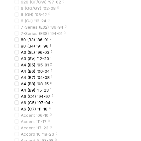
626 (GF/GW) '97-02
0
6 (GG/GY) '02-08
0
Распространенные оши
6 (GH) '08-12
0
покупка решетки бе
6 (GJ) '12-24
0
7-Series (E32) '86-94
0
выбор универсальн
7-Series (E38) '94-01
0
игнорирование типа
80 (B3) '86-91
2
80 (B4) '91-96
1
покупка дешевых не
A3 (8L) '96-03
2
При выборе важно учи
A3 (8V) '12-20
1
A4 (B5) '95-01
2
A4 (B6) '00-04
1
Преимущества 
A4 (B7) '04-08
1
A4 (B8) '08-15
6
Покупая решетки ради
A4 (B9) '15-23
1
широкий выбор авт
A6 (C4) '94-97
2
A6 (C5) '97-04
2
выгодные цены
A6 (C7) '11-18
4
быструю доставку п
Accent '06-10
0
Accent '11-17
0
гарантию качества
Accent '17-23
0
консультацию спец
Accord 10 '18-23
0
Accord 5 '93-98
0