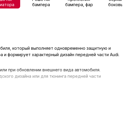
иатора
бампера
бампера, фар
боковые
обиля, который выполняет одновременно защитную и
а и формирует характерный дизайн передней части Audi.
или при обновлении внешнего вида автомобиля.
дского дизайна или для тюнинга передней части
вкой по всей Украине. В каталоге представлены
рам автомобиля.
ование правильного потока воздуха.