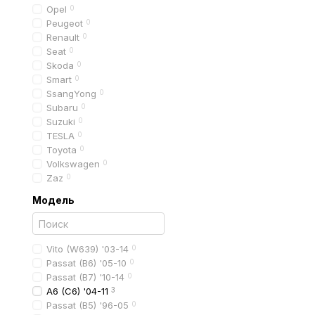
точная геометрия
Opel
0
Peugeot
0
идеальная совмест
Renault
0
Аналоговые решетки
Seat
0
Skoda
0
более доступная ц
Smart
0
качественные OEM-
SsangYong
0
Subaru
0
Тюнинговые решетки
Suzuki
0
черная глянцевая
TESLA
0
Toyota
0
хромированная
Volkswagen
0
стиль RS или S-line
Zaz
0
решетки с декорати
Модель
Оптимальный вариант з
Vito (W639) '03-14
0
Материалы и х
Passat (B6) '05-10
0
Большинство решеток р
Passat (B7) '10-14
0
A6 (C6) '04-11
3
Это означает, что дет
Passat (B5) '96-05
0