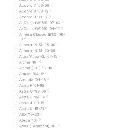
Все детали проверяютс
Accord 7 '03-08
0
Accord 8 '08-12
0
Вопросы и отве
Accord 9 '13-17
0
A-Class (W168) '97-04
0
Подходит ли решетка 
A-Class (W169) '04-12
0
В большинстве случаев
Almera Classic (B10) '06-
13
0
Можно ли установить
Almera (N15) '95-00
0
Да. Для замены обычно
Almera (N16) '00-06
0
Чем отличается ориги
Altea/Altea XL '04-15
0
Оригинальная деталь п
Altima '18-
0
Altima (L33) '12-18
0
Влияет ли решетка н
Amulet '04-12
0
Да. Она обеспечивает 
Armada '04-16
0
Astra F '91-98
0
Что влияет на срок с
Astra G '98-09
0
Качество пластика, усл
Astra H '04-14
0
Когда нужно менять 
Astra J '09-15
0
При появлении трещин,
Astra K '15-21
0
ASX '10-23
0
Ateca '16-
0
Atlas (Teramont) '16-
0