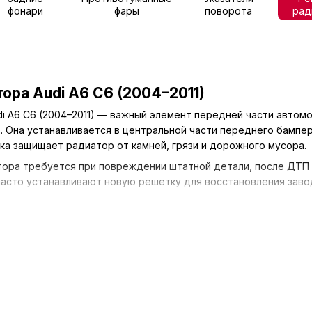
фонари
фары
поворота
рад
ора Audi A6 C6 (2004–2011)
i A6 C6 (2004–2011) — важный элемент передней части автом
 Она устанавливается в центральной части переднего бампер
ка защищает радиатор от камней, грязи и дорожного мусора.
ора требуется при повреждении штатной детали, после ДТП 
часто устанавливают новую решетку для восстановления заво
втомода
можно купить решетку радиатора Audi A6 C6 с доста
 качественные аналоги, полностью соответствующие парамет
 решетка радиатора
решетки —
защита системы охлаждения двигателя
и формир