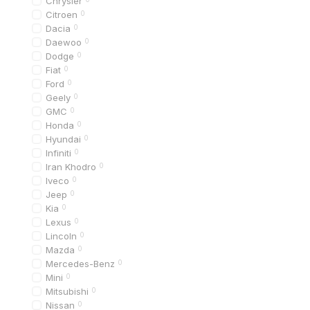
Chrysler
Функции решетки:
Citroen
0
защита радиатора о
Dacia
0
Daewoo
0
обеспечение венти
Dodge
0
улучшение внешнег
Fiat
0
Ford
0
поддержание аэрод
Geely
0
Это означает, что пра
GMC
0
Honda
0
На практике это дает:
Hyundai
0
стабильную темпер
Infiniti
0
Iran Khodro
0
снижение риска по
Iveco
0
долговечность сис
Jeep
0
Kia
0
Lexus
0
Виды и типы ре
Lincoln
0
Для Audi A6 C6 (2004–
Mazda
0
Mercedes-Benz
0
Оригинальные решет
Mini
0
Mitsubishi
0
заводская деталь A
Nissan
0