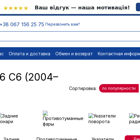
+38 067 156 25 75
Перезвонить вам?
ас
Оплата и доставка
Обмен и возврат
Контактная инфор
равовые документы
Отписаться
6 C6 (2004–
Сортировка:
по популярности
Задние
Противотуманные
Указатели
Ре