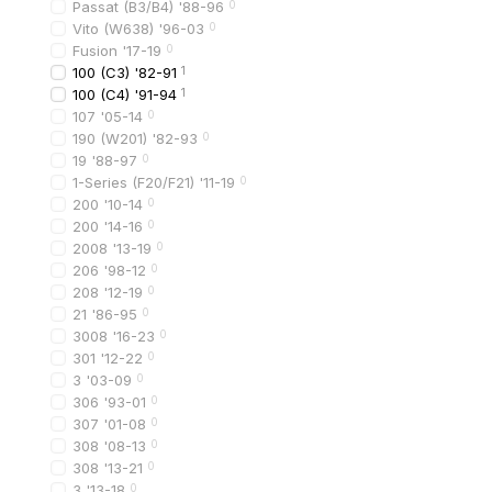
высокой прочность
Passat (B3/B4) '88-96
0
Vito (W638) '96-03
0
устойчивостью к п
Fusion '17-19
0
100 (C3) '82-91
1
защитой от ультраф
100 (C4) '91-94
1
небольшим весом
107 '05-14
0
190 (W201) '82-93
0
На практике это обесп
19 '88-97
0
Основные характеристи
1-Series (F20/F21) '11-19
0
200 '10-14
0
точная посадка в б
200 '14-16
0
устойчивость к кор
2008 '13-19
0
206 '98-12
0
прочные крепления
208 '12-19
0
заводская геометри
21 '86-95
0
3008 '16-23
0
301 '12-22
0
Как выбрать р
3 '03-09
0
При выборе важно учит
306 '93-01
0
307 '01-08
0
Чек-лист выбора
308 '08-13
0
1️⃣ год выпуска автомо
308 '13-21
0
3 '13-18
0
2️⃣ тип бампера (станда