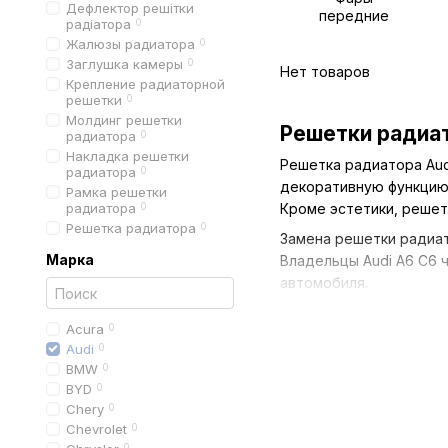
Дефлектор решітки
передние
радіатора
0
Жалюзы радиатора
0
Заглушка камеры
0
Нет товаров
Крепление радиаторной
решетки
0
Молдинг решетки
Решетки радиат
радиатора
0
Накладка решетки
Решетка радиатора Aud
радиатора
0
декоративную функцию.
Рамка решетки
радиатора
0
Кроме эстетики, решет
Решетка радиатора
0
Замена решетки радиат
Марка
Владельцы Audi A6 C6 
автомобиля.
В интернет-магазине
А
Acura
0
оригинальные детали и
Audi
0
BMW
0
Для чего нужна
BYD
0
Chery
0
Основное назначение 
Chevrolet
0
0