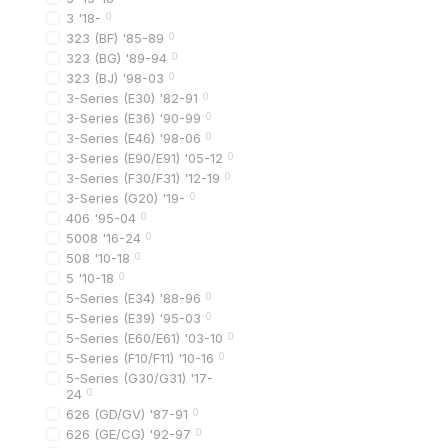
3 '18-
0
3️⃣ цвет решетки (черн
323 (BF) '85-89
0
4️⃣ наличие места под 
323 (BG) '89-94
0
5️⃣ оригинал или аналог
323 (BJ) '98-03
0
Оптимальный вариант 
3-Series (E30) '82-91
0
3-Series (E36) '90-99
0
3-Series (E46) '98-06
0
Когда выбрать 
3-Series (E90/E91) '05-12
0
3-Series (F30/F31) '12-19
0
Оригинальная решетка 
3-Series (G20) '19-
0
важна максимальная
406 '95-04
0
5008 '16-24
0
автомобиль в хоро
508 '10-18
0
требуется идеальн
5 '10-18
0
5-Series (E34) '88-96
0
Аналог лучше выбрать, 
5-Series (E39) '95-03
0
важна более доступ
5-Series (E60/E61) '03-10
0
5-Series (F10/F11) '10-16
0
автомобиль старше 
5-Series (G30/G31) '17-
нужно быстро заме
24
0
626 (GD/GV) '87-91
0
626 (GE/CG) '92-97
0
Ошибки при вы