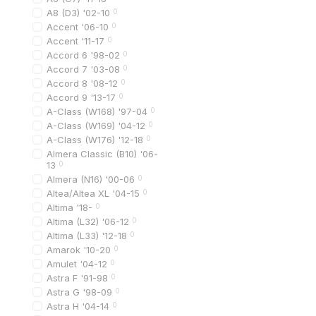
A8 (D3) '02-10
0
внешний фонарь кр
Accent '06-10
0
внутренний фонарь 
Accent '11-17
0
Accord 6 '98-02
0
тюнинговые или
LED
Accord 7 '03-08
0
Цена задних фонарей з
Accord 8 '08-12
0
Accord 9 '13-17
0
A-Class (W168) '97-04
0
Для чего нужны 
A-Class (W169) '04-12
0
A-Class (W176) '12-18
0
Задняя оптика выполня
Almera Classic (B10) '06-
Основные задачи задни
13
0
Almera (N16) '00-06
0
сигнал торможения 
Altea/Altea XL '04-15
0
обозначение автом
Altima '18-
0
Altima (L32) '06-12
0
предупреждение о 
Altima (L33) '12-18
0
Amarok '10-20
0
освещение при дви
Amulet '04-12
0
работа заднего про
Astra F '91-98
0
Astra G '98-09
0
Это означает, что исп
Astra H '04-14
0
Особенно это важно
в