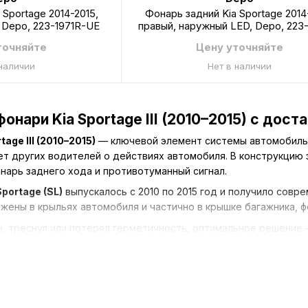
 Sportage 2014-2015,
Фонарь задний Kia Sportage 2014
 Depo, 223-1971R-UE
правый, наружный LED, Depo, 223
UE
точняйте
Цену уточняйте
 наличии
Нет в наличии
онари Kia Sportage III (2010–2015) с дост
tage III (2010–2015)
— ключевой элемент системы автомобиль
т других водителей о действиях автомобиля. В конструкцию з
онарь заднего хода и противотуманный сигнал.
Sportage (SL)
выпускалось с 2010 по 2015 год и получило совр
жены в крыльях автомобиля и частично в крышке багажника, 
, треснул или потерял герметичность, оптимальное решение
Украине
.
втомода
можно заказать:
ortage III левый
ortage III правый