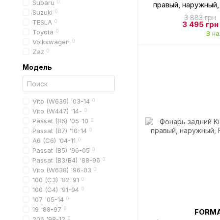
Subaru
0
правый, наружный,
Suzuki
0
3 883 грн
TESLA
0
3 495 грн
Toyota
0
В н
Volkswagen
0
Zaz
0
Модель
Vito (W639) '03-14
0
Vito (W447) '14-
0
Passat (B6) '05-10
0
Passat (B7) '10-14
0
A6 (C6) '04-11
0
Passat (B5) '96-05
0
Passat (B3/B4) '88-96
0
Vito (W638) '96-03
0
100 (C3) '82-91
0
100 (C4) '91-94
0
107 '05-14
0
19 '88-97
0
FORMA
206 '98-12
0