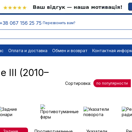
+38 067 156 25 75
Перезвонить вам?
ас
Оплата и доставка
Обмен и возврат
Контактная инфор
равовые документы
Отписаться
 III (2010–
Сортировка:
по популярности
Задние
Противотуманные
Указатели
Ре