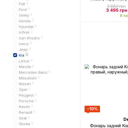
Fiat
0
3 883 грн
Ford
0
3 495 грн
Geely
0
В н
Honda
0
Hyundai
0
Infiniti
0
Iran Khodro
0
Iveco
0
Jeep
0
Kia
12
Lexus
0
Mazda
0
Mercedes-Benz
0
Mitsubishi
0
Nissan
0
Opel
0
Peugeot
0
Porsche
0
Ravon
0
−10%
Renault
0
Seat
0
D
Skoda
0
Фонарь задний Kia