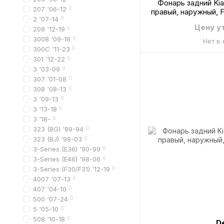
Фонарь задний Kia
207 '06-12
0
правый, наружный, F
2 '07-14
0
Цену у
208 '12-19
0
3008 '09-16
0
Нет в
300C '11-23
0
301 '12-22
0
3 '03-09
0
307 '01-08
0
308 '08-13
0
3 '09-13
0
3 '13-18
0
3 '18-
0
323 (BG) '89-94
0
323 (BJ) '98-03
0
3-Series (E36) '90-99
0
3-Series (E46) '98-06
0
3-Series (F30/F31) '12-19
0
4007 '07-13
0
407 '04-10
0
500 '07-24
0
5 '05-10
0
508 '10-18
0
D