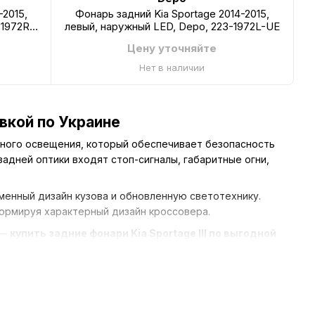
-2015,
Фонарь задний Kia Sportage 2014-2015,
-1972R-
левый, наружный LED, Depo, 223-1972L-UE
Цену уточняйте
Нет в наличии
авкой по Украине
ного освещения, который обеспечивает безопасность
адней оптики входят стоп-сигналы, габаритные огни,
еменный дизайн кузова и обновленную светотехнику.
формируя характерный дизайн кроссовера.
 —
купить задние фонари Kia Sportage III по выгодной