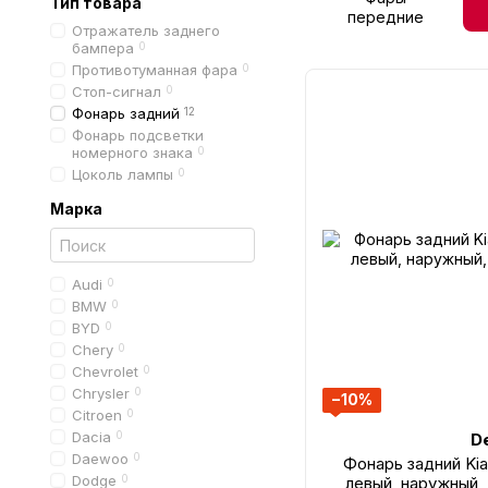
Тип товара
передние
Отражатель заднего
бампера
0
Противотуманная фара
0
Стоп-сигнал
0
Фонарь задний
12
Фонарь подсветки
номерного знака
0
Цоколь лампы
0
Марка
Audi
0
BMW
0
BYD
0
Chery
0
Chevrolet
0
Chrysler
0
−10%
Citroen
0
Dacia
0
D
Daewoo
0
Фонарь задний Kia
Dodge
0
левый, наружный,