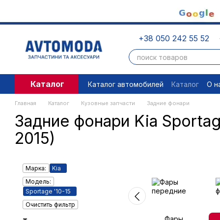
Перейти к основному контенту
+38 050 242 55 52
Каталог
Каталог автомобилей
Каталог
О н
Пользовательское соглашение
П
Главная
Каталог
Кузовные запчасти
Задние фонари
Задние фонари Kia Sportage
2015)
Марка:
Kia
Модель:
Sportage '10-15
Очистить фильтр
Фары