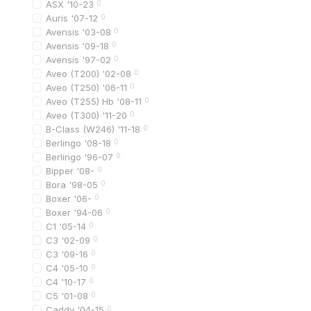
ASX '10-23
0
Auris '07-12
0
Avensis '03-08
0
Какие бывают за
Avensis '09-18
0
Для Sportage третьего
Avensis '97-02
0
Aveo (T200) '02-08
0
По стороне устано
Aveo (T250) '06-11
0
Aveo (T255) Hb '08-11
0
левый задний фонар
Aveo (T300) '11-20
0
правый задний фона
B-Class (W246) '11-18
0
Berlingo '08-18
0
По расположению
Berlingo '96-07
0
внешний фонарь (в 
Bipper '08-
0
Bora '98-05
0
внутренний фонарь 
Boxer '06-
0
По типу освещения
Boxer '94-06
0
C1 '05-14
0
стандартные лампо
C3 '02-09
0
светодиодные
LED
C3 '09-16
0
C4 '05-10
0
тюнинговая задняя 
C4 '10-17
0
C5 '01-08
0
В стандартных фонаря
Caddy '04-15
0