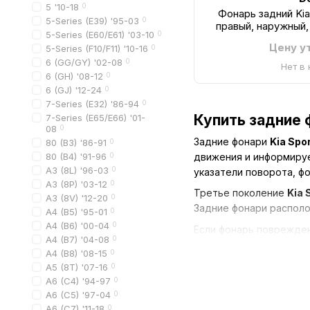
5 '10-18
0
Фонарь задний Kia
5-Series (E39) '95-03
0
правый, наружный,
5-Series (E60/E61) '03-10
0
Цену у
5-Series (F10/F11) '10-16
0
6 (GG/GY) '02-08
0
Нет в
6 (GH) '08-12
0
6 (GJ) '12-24
0
7-Series (E32) '86-94
0
Купить задние ф
7-Series (E65/E66) '01-
08
0
Задние фонари
Kia Spor
80 (B3) '86-91
0
80 (B4) '91-96
0
движения и информируе
A3 (8L) '96-03
0
указатели поворота, ф
A3 (8P) '03-12
0
Третье поколение
Kia 
A3 (8V) '12-20
0
Задние фонари располо
A4 (B5) '95-01
0
A4 (B6) '00-04
0
Если фонарь поврежден
A4 (B7) '04-08
0
цене с доставкой по 
A4 (B8) '08-15
0
В интернет-магазине
А
A5 (8T) '07-16
0
A6 (C4) '94-97
0
задний фонарь Kia Sp
A6 (C5) '97-04
0
задний фонарь Kia Sp
A6 (C7) '11-18
0