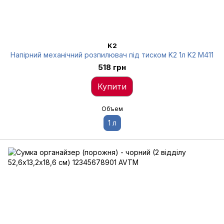
K2
Напірний механічний розпилювач під тиском K2 1л K2 M411
518 грн
Купити
Объем
1 л