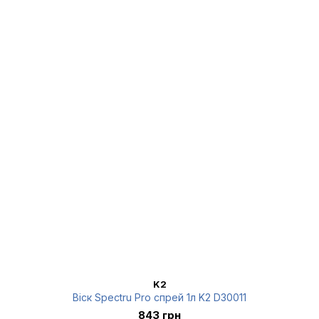
K2
Віск Spectru Pro спрей 1л K2 D30011
843 грн