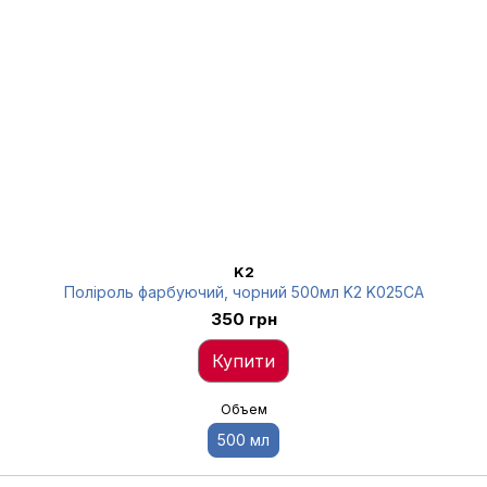
K2
Поліроль фарбуючий, чорний 500мл K2 K025CA
350 грн
Купити
Объем
500 мл