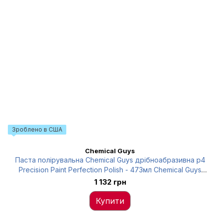
Зроблено в США
Chemical Guys
Паста полірувальна Chemical Guys дрібноабразивна p4
Precision Paint Perfection Polish - 473мл Chemical Guys
GAP11716
1 132 грн
Купити