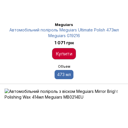
Meguiars
Автомобільний поліроль Meguiars Ultimate Polish 473мл
Meguiars G19216
1 071 грн
Купити
Объем
473 мл