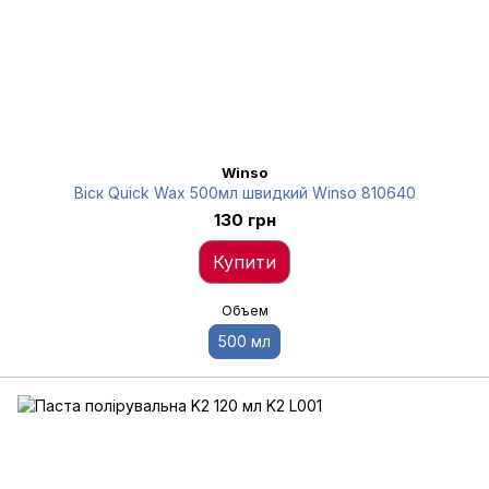
Winso
Віск Quick Wax 500мл швидкий Winso 810640
130 грн
Купити
Объем
500 мл