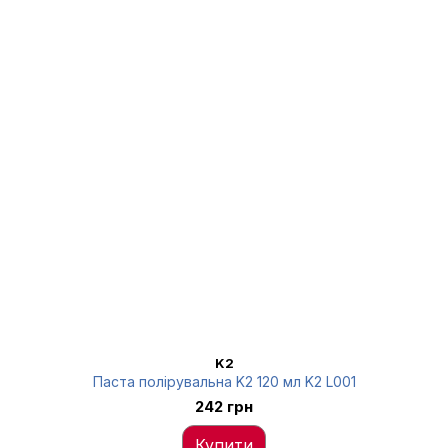
K2
Паста полірувальна K2 120 мл K2 L001
242 грн
Купити