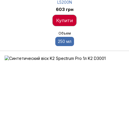
L5200N
603 грн
Купити
Объем
250 мл