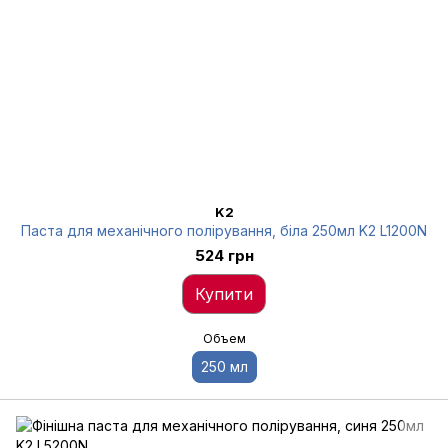
K2
Паста для механічного полірування, біла 250мл K2 L1200N
524 грн
Купити
Объем
250 мл