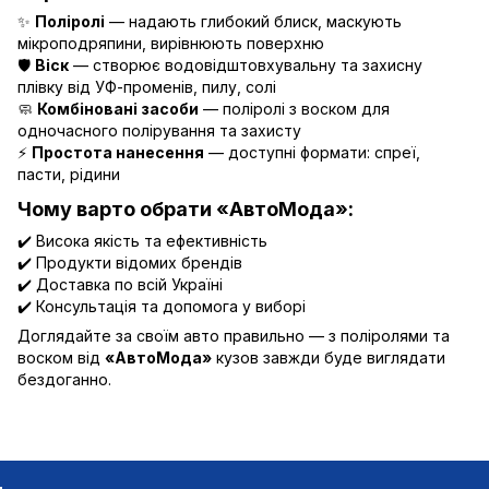
✨
Поліролі
— надають глибокий блиск, маскують
мікроподряпини, вирівнюють поверхню
🛡
Віск
— створює водовідштовхувальну та захисну
плівку від УФ-променів, пилу, солі
🧼
Комбіновані засоби
— поліролі з воском для
одночасного полірування та захисту
⚡
Простота нанесення
— доступні формати: спреї,
пасти, рідини
Чому варто обрати «АвтоМода»:
✔️ Висока якість та ефективність
✔️ Продукти відомих брендів
✔️ Доставка по всій Україні
✔️ Консультація та допомога у виборі
Доглядайте за своїм авто правильно — з поліролями та
воском від
«АвтоМода»
кузов завжди буде виглядати
бездоганно.