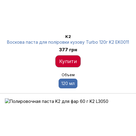
K2
Воскова паста для поліровки кузову Turbo 120г K2 EK0011
377 грн
Купити
Объем
120 мл