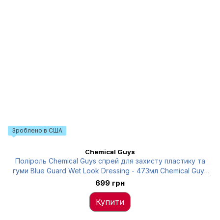
Зроблено в США
Chemical Guys
Поліроль Chemical Guys спрей для захисту пластику та
гуми Blue Guard Wet Look Dressing - 473мл Chemical Guys
TVD10316
699 грн
Купити