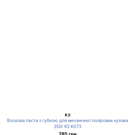
K2
Воскова паста з губкою для механічної поліровки кузова
250г K2 K073
285 грн