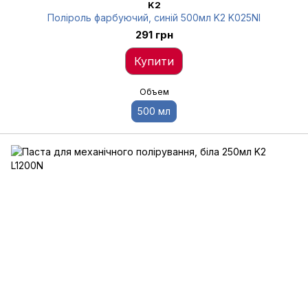
K2
Поліроль фарбуючий, синій 500мл K2 K025NI
291 грн
Купити
Объем
500 мл