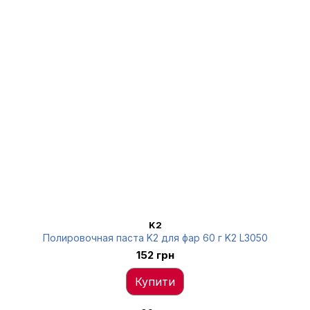
K2
Полировочная паста K2 для фар 60 г K2 L3050
152 грн
Купити