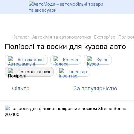
Каталог
Автохімія та автокосметика
Екстер'єр
Полірол
Поліролі та воски для кузова авто
Автошампуні
Колеса
Кузов
Поліролі та віск
Інвентар
Фільтр
За популярністю