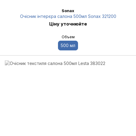
Sonax
Очісник інтерєра салона 500мл Sonax 321200
Ціну уточнюйте
Объем
500 мл