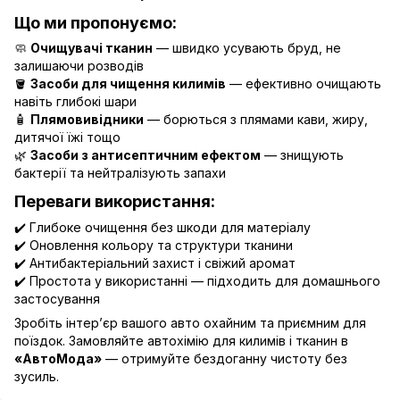
Що ми пропонуємо:
🧼
Очищувачі тканин
— швидко усувають бруд, не
залишаючи розводів
🪣
Засоби для чищення килимів
— ефективно очищають
навіть глибокі шари
🧴
Плямовивідники
— борються з плямами кави, жиру,
дитячої їжі тощо
🌿
Засоби з антисептичним ефектом
— знищують
бактерії та нейтралізують запахи
Переваги використання:
✔️ Глибоке очищення без шкоди для матеріалу
✔️ Оновлення кольору та структури тканини
✔️ Антибактеріальний захист і свіжий аромат
✔️ Простота у використанні — підходить для домашнього
застосування
Зробіть інтер’єр вашого авто охайним та приємним для
поїздок. Замовляйте автохімію для килимів і тканин в
«АвтоМода»
— отримуйте бездоганну чистоту без
зусиль.