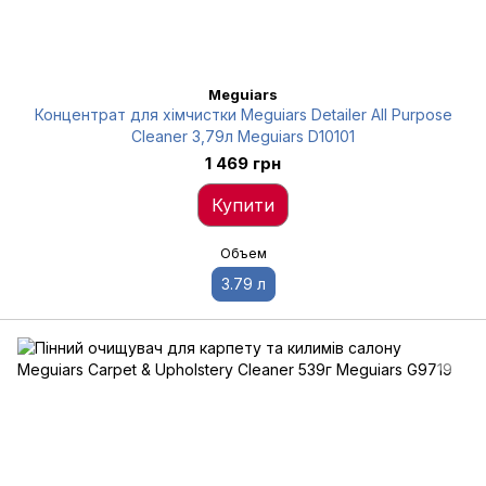
Meguiars
Концентрат для хімчистки Meguiars Detailer All Purpose
Cleaner 3,79л Meguiars D10101
1 469 грн
Купити
Объем
3.79 л