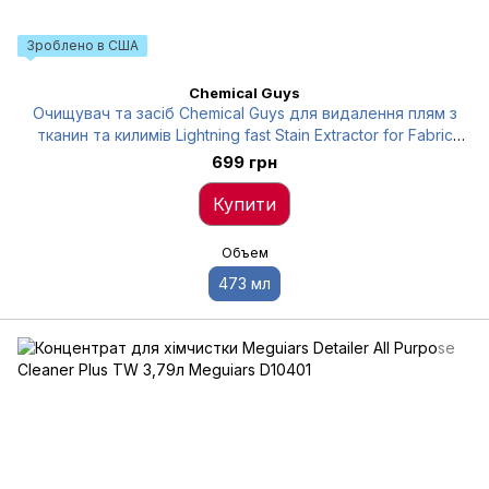
Зроблено в США
Chemical Guys
Очищувач та засіб Chemical Guys для видалення плям з
тканин та килимів Lightning fast Stain Extractor for Fabric
Chemical Guys SPI19116
699 грн
Купити
Объем
473 мл