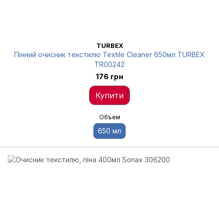
TURBEX
Пінний очисник текстилю Textile Cleaner 650мл TURBEX
TR00242
176 грн
Купити
Объем
650 мл