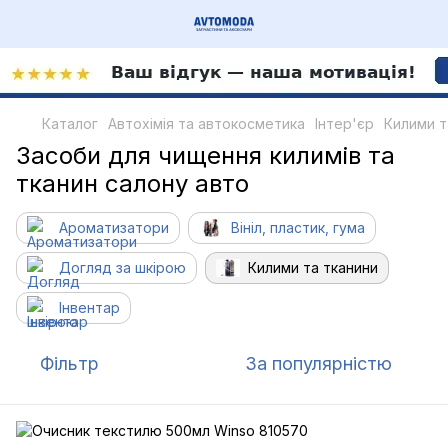
Каталог
Автохімія та автокосметика
Інтер'єр
Килими т
Засоби для чищення килимів та
тканин салону авто
Ароматизатори
Вініл, пластик, гума
Догляд за шкірою
Килими та тканини
Інвентар
Фільтр
За популярністю