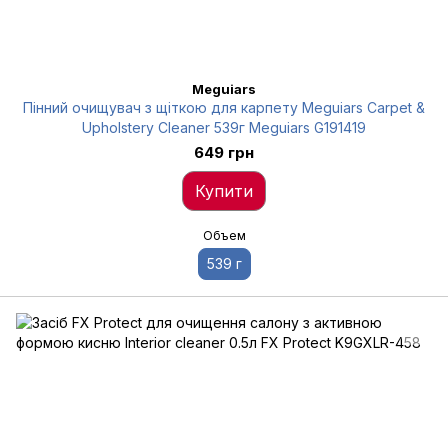
Meguiars
Пінний очищувач з щіткою для карпету Meguiars Carpet &
Upholstery Cleaner 539г Meguiars G191419
649 грн
Купити
Объем
539 г