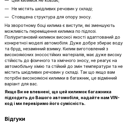
Цей килимок не ковзає;
Не містять шкідливих речовин у складі;
Стовщена структура для опору зносу.
На зворотному боці килима є виступи, які зменшують
можливість переміщення килимка по підлозі.
Поліуритановий килимок високої якості адаптований до
конкретної моделі автомобіля. Дуже добре збирає воду
та бруд, незамінний взимку. Килим виготовлений з
високоякісних зносостійких матеріалів, має дуже високу
стійкість до фізичного та хімічного зносу, не реагує на
автомобільну хімію та стійкий до змін температури та не
містить шкідливих речовин у складі. Так що якщо вам
потрібні високоякісні килимки в багажник, це відмінний
варіант для вас.
Якщо Ви не впевнені, що цей килимок багажника
підходить до Вашого автомобіля, надайте нам VIN-
код і ми перевіримо його сумісність.
Відгуки