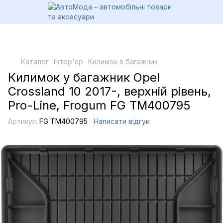
Каталог
Інтер'єр
Килимок в багажник
Килимок у багажник Opel
Crossland 10 2017-, верхній рівень,
Pro-Line, Frogum FG TM400795
Артикул:
FG TM400795
Написати відгук