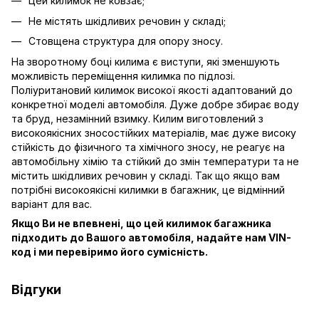
Цей килимок не ковзає;
Не містять шкідливих речовин у складі;
Стовщена структура для опору зносу.
На зворотному боці килима є виступи, які зменшують
можливість переміщення килимка по підлозі.
Поліуритановий килимок високої якості адаптований до
конкретної моделі автомобіля. Дуже добре збирає воду
та бруд, незамінний взимку. Килим виготовлений з
високоякісних зносостійких матеріалів, має дуже високу
стійкість до фізичного та хімічного зносу, не реагує на
автомобільну хімію та стійкий до змін температури та не
містить шкідливих речовин у складі. Так що якщо вам
потрібні високоякісні килимки в багажник, це відмінний
варіант для вас.
Якщо Ви не впевнені, що цей килимок багажника
підходить до Вашого автомобіля, надайте нам VIN-
код і ми перевіримо його сумісність.
Відгуки