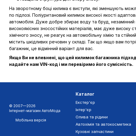
На зворотному боці килима є виступи, які зменшують мож
по підлозі. Поліуритановий килимок високої якості адапто
автомобіля. Дуже добре збирає воду та бруд, незамінний 
високоякісних зносостійких матеріалів, має дуже високу ст
хімічного зносу, не реагує на автомобільну хімію та стійк
містить шкідливих речовин у складі. Так що якщо вам потрі
багажник, це відмінний варіант для вас.
Якщо Ви не впевнені, що цей килимок багажника підхо
надайте нам VIN-код і ми перевіримо його сумісність.
Каталог
Екстер'єр
© 2007—2026
Інтер'єр
Інтернет-магазин АвтоМода
Олива та рідини
Мобільна версія
Автохімія та автокосметика
Кузовні запчастини