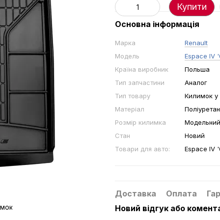
Купити
Основна інформація
Марка
Renault
Модель
Espace IV 
Країна виробник
Польша
Тип запчастини
Аналог
Тип товару
Килимок у
Матеріал
Поліуретан
Розмір килимка
Модельни
Стан
Новий
Товари для авто:
Espace IV 
Доставка
Оплата
Гар
Новий відгук або комент