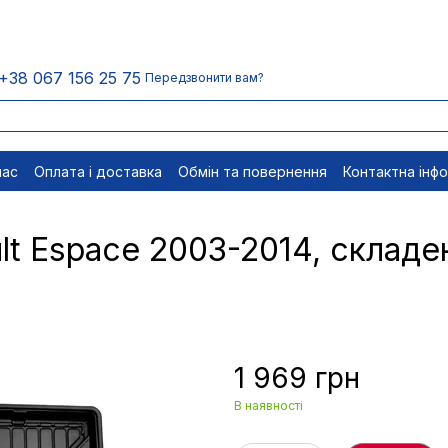
+38 067 156 25 75
Передзвонити вам?
нас
Оплата і доставка
Обмін та повернення
Контактна інф
менти
Відписатися
t Espace 2003-2014, складен
1 969 грн
В наявності