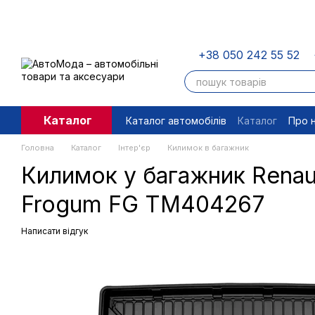
Перейти до основного контенту
+38 050 242 55 52
Каталог
Каталог автомобілів
Каталог
Про 
Угода користувача
Правові доку
Головна
Каталог
Інтер'єр
Килимок в багажник
Килимок у багажник Renaul
Frogum FG TM404267
Написати відгук