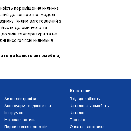
ливість переміщення килимка
ваний до конкретної моделі
взимку. Килим виготовлений з
ійкість до фізичного та
ий до змін температури та не
бні високоякісні килимки в
дить до Вашого автомобіля,
Клієнтам
Автоелектроніка
Вхід до кабінету
Аксесуари техдопомоги
Каталог автомобілів
Інструмент
Каталог
Мотозапчастини
Про нас
Перевезення вантажів
Оплата і доставка