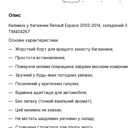
Опис
Килимок у багажник Renault Espace 2003-2014, складений 3 
TM404267
Основні характеристики:
Жорсткий борт для кращого захисту багажника;
Простота встановлення;
Поверхня килима покращена завдяки високим коміркам 
Зручний у будь-яких погодних умовах;
Посилений у критичних галузях;
Відмінна адаптація для автомобіля;
Без запаху (тонкий ванільний аромат);
Цей килимок не ковзає;
Не містять шкідливих речовин у складі;
Стовщена структура для опору зносу.