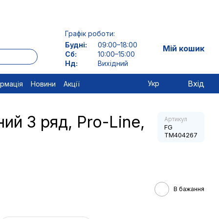
Графік роботи:
Будні:
09:00–18:00
Мій кошик
Сб:
10:00–15:00
Нд:
Вихідний
Вхід
Укр
ормація
Новини
Акції
ий 3 ряд, Pro-Line,
Артикул
FG
TM404267
В бажання