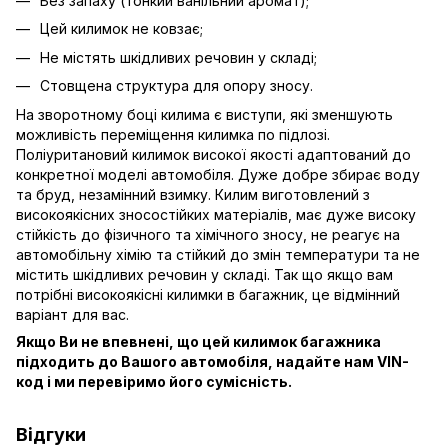
Без запаху (тонкий ванільний аромат);
Цей килимок не ковзає;
Не містять шкідливих речовин у складі;
Стовщена структура для опору зносу.
На зворотному боці килима є виступи, які зменшують
можливість переміщення килимка по підлозі.
Поліуритановий килимок високої якості адаптований до
конкретної моделі автомобіля. Дуже добре збирає воду
та бруд, незамінний взимку. Килим виготовлений з
високоякісних зносостійких матеріалів, має дуже високу
стійкість до фізичного та хімічного зносу, не реагує на
автомобільну хімію та стійкий до змін температури та не
містить шкідливих речовин у складі. Так що якщо вам
потрібні високоякісні килимки в багажник, це відмінний
варіант для вас.
Якщо Ви не впевнені, що цей килимок багажника
підходить до Вашого автомобіля, надайте нам VIN-
код і ми перевіримо його сумісність.
Відгуки