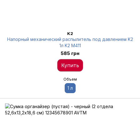
K2
Напорный механический распылитель под давлением K2
1л K2 M411
585 грн
Купить
Объем
1 л