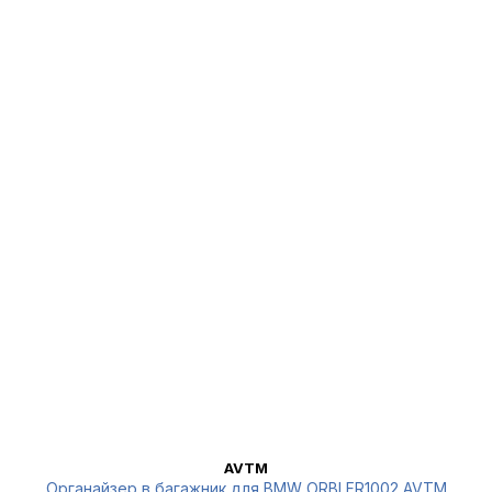
AVTM
Органайзер в багажник для BMW ORBLFR1002 AVTM