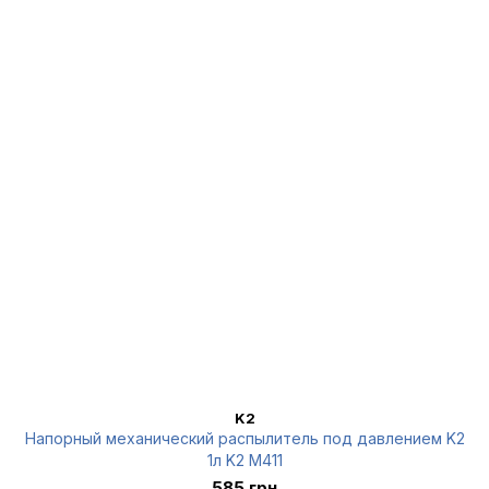
K2
Напорный механический распылитель под давлением K2
1л K2 M411
585 грн