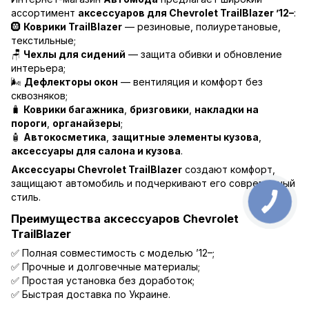
ассортимент
аксессуаров для Chevrolet TrailBlazer ’12–
:
🛞
Коврики TrailBlazer
— резиновые, полиуретановые,
текстильные;
🪑
Чехлы для сидений
— защита обивки и обновление
интерьера;
🌬️
Дефлекторы окон
— вентиляция и комфорт без
сквозняков;
🧳
Коврики багажника
,
бризговики
,
накладки на
пороги
,
органайзеры
;
🧴
Автокосметика
,
защитные элементы кузова
,
аксессуары для салона и кузова
.
Аксессуары Chevrolet TrailBlazer
создают комфорт,
защищают автомобиль и подчеркивают его современный
стиль.
Преимущества аксессуаров Chevrolet
TrailBlazer
✅ Полная совместимость с моделью ’12–;
✅ Прочные и долговечные материалы;
✅ Простая установка без доработок;
✅ Быстрая доставка по Украине.