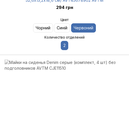
52,6х13,2х18,6 см) AVT45678902 AVTM
294 грн
Цвет
Чорний
Синій
Червоний
Количество отделений
2