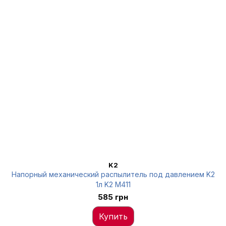
K2
Напорный механический распылитель под давлением K2
1л K2 M411
585 грн
Купить