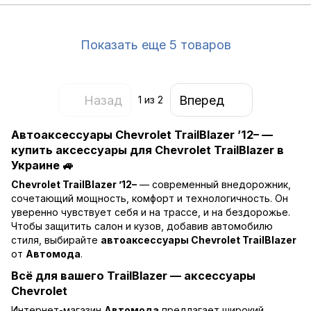
Показать еще 5 товаров
Назад
Вперед
1
из 2
Автоаксессуары Chevrolet TrailBlazer ’12– —
купить аксессуары для Chevrolet TrailBlazer в
Украине 🚙
Chevrolet TrailBlazer ’12–
— современный внедорожник,
сочетающий мощность, комфорт и технологичность. Он
уверенно чувствует себя и на трассе, и на бездорожье.
Чтобы защитить салон и кузов, добавив автомобилю
стиля, выбирайте
автоаксессуары Chevrolet TrailBlazer
от
Автомода
.
Всё для вашего TrailBlazer — аксессуары
Chevrolet
Интернет-магазин
Автомода
предлагает широкий