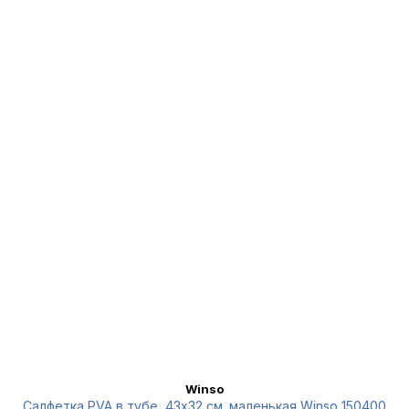
Winso
Салфетка PVA в тубе, 43x32 см.,маленькая Winso 150400