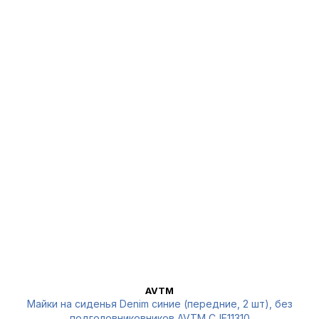
AVTM
Майки на сиденья Denim синие (передние, 2 шт), без
подголовниковников AVTM CJE11310