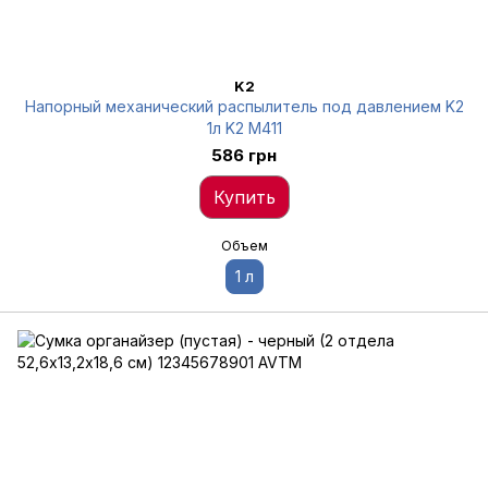
K2
Напорный механический распылитель под давлением K2
1л K2 M411
586 грн
Купить
Объем
1 л