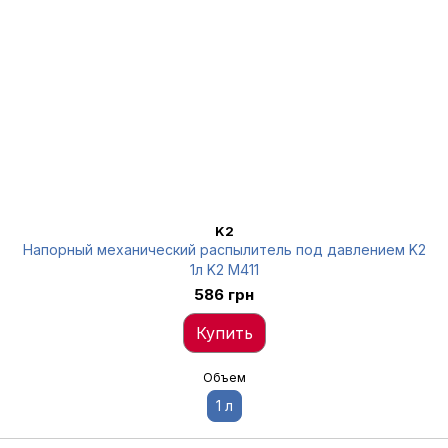
K2
Напорный механический распылитель под давлением K2
1л K2 M411
586 грн
Купить
Объем
1 л