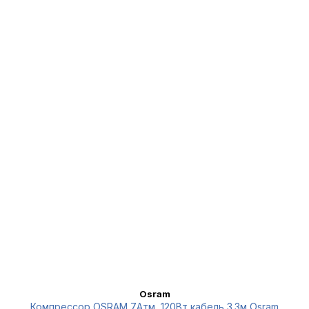
Osram
Компрессор OSRAM 7Атм, 120Вт кабель 3.3м Osram