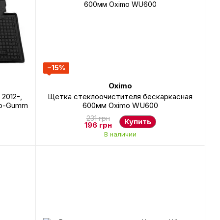
−15%
Oximo
 2012-,
Щетка стеклоочистителя бескаркасная
vto-Gumm
600мм Oximo WU600
231 грн
Купить
196 грн
В наличии