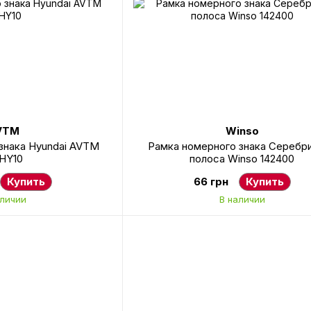
VTM
Winso
знака Hyundai AVTM
Рамка номерного знака Серебр
HY10
полоса Winso 142400
Купить
66 грн
Купить
аличии
В наличии