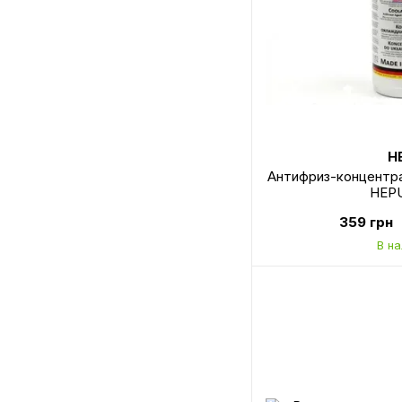
H
Антифриз-концентрат
HEPU
359 грн
В н