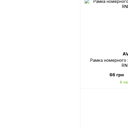
A
Рамка номерного 
RN
66 грн
В н