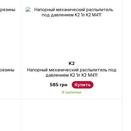
K2
 резины
Напорный механический распылитель под
давлением K2 1л K2 M411
585 грн
Купить
В наличии