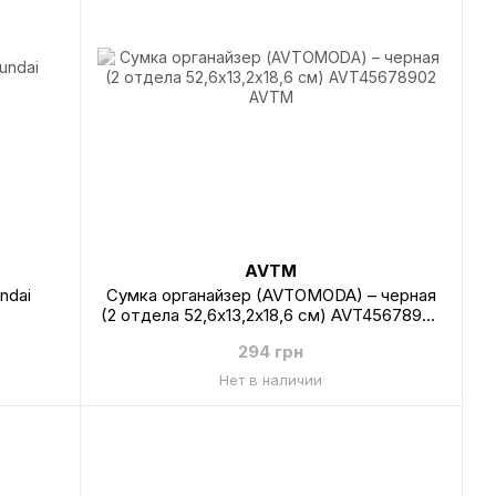
AVTM
ndai
Сумка органайзер (AVTOMODA) – черная
(2 отдела 52,6х13,2х18,6 см) AVT45678902
AVTM
294 грн
Нет в наличии