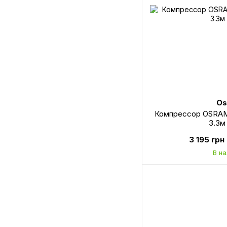
Os
Компрессор OSRAM
3.3м
3 195 грн
В н