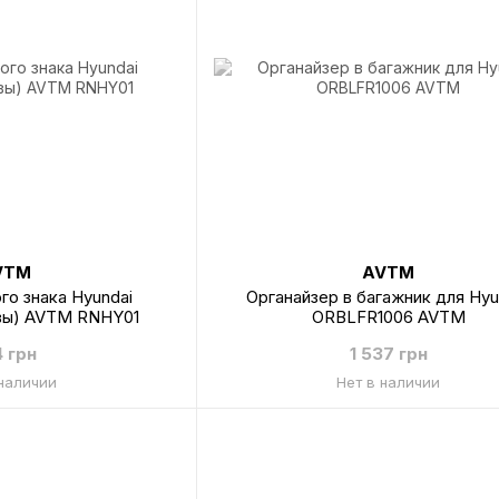
VTM
AVTM
го знака Hyundai
Органайзер в багажник для Hyu
вы) AVTM RNHY01
ORBLFR1006 AVTM
4 грн
1 537 грн
 наличии
Нет в наличии