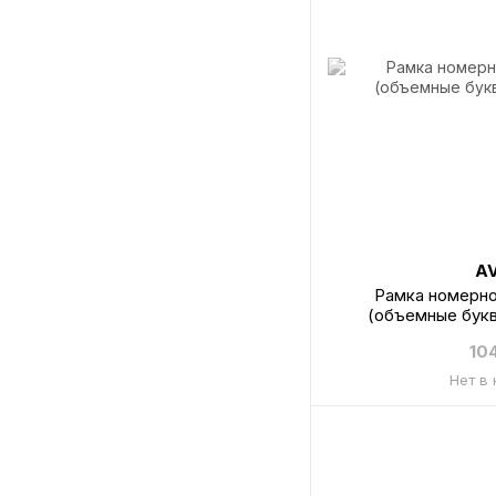
A
Рамка номерно
(объемные бук
10
Нет в