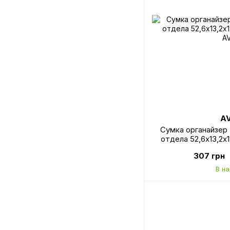
A
Сумка органайзер 
отдела 52,6х13,2х
A
307 грн
В н