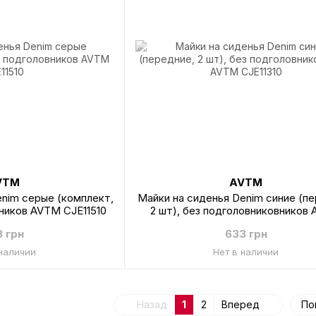
VTM
AVTM
enim серые (комплект,
Майки на сиденья Denim синие (пе
вников AVTM CJE11510
2 шт), без подголовниковников
CJE11310
3 грн
633 грн
 наличии
Нет в наличии
Назад
1
2
Вперед
По