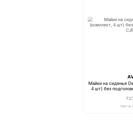
A
Майки на сиденья D
4 шт) без подголо
72
Нет в