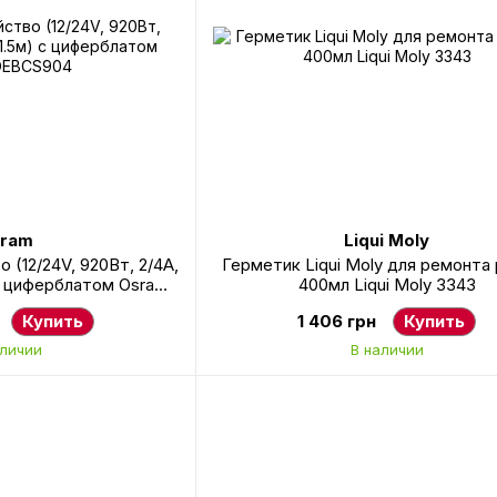
ram
Liqui Moly
 (12/24V, 920Вт, 2/4А,
Герметик Liqui Moly для ремонта
 с циферблатом Osram
400мл Liqui Moly 3343
CS904
Купить
1 406 грн
Купить
аличии
В наличии