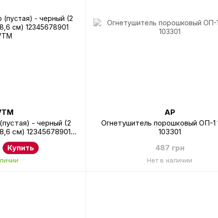
VTM
AP
(пустая) - черный (2
Огнетушитель порошковый ОП-1 
18,6 см) 12345678901
103301
VTM
Купить
487 грн
аличии
Нет в наличии