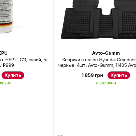
EPU
Avto-Gumm
 HEPU, G11, синий, 5л
Коврики в салон Hyundai Granduer
 P999
черные, 4шт, Avto-Gumm, 11405 A
Купить
1 859 грн
Купить
аличии
В наличии