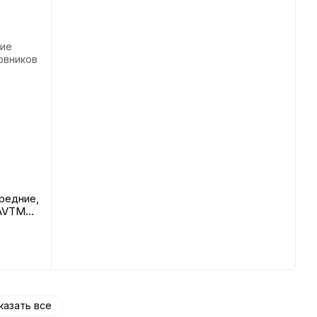
редние,
 AVTM
казать все