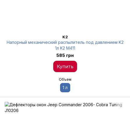
K2
Напорный механический распылитель под давлением K2
1л K2 M411
585 грн
Купить
Объем
1 л