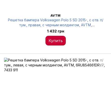
AVTM
Решетка бампера Volkswagen Polo 5 SD 2015-, с отв. п/
тум., правая, c черным молдингом, AVTM,
6RU854662DRYP, 7433 912
1 432 грн
Купить