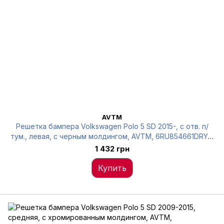
AVTM
Решетка бампера Volkswagen Polo 5 SD 2015-, с отв. п/
тум., левая, c черным молдингом, AVTM, 6RU854661DRYP,
7433 911
1 432 грн
Купить