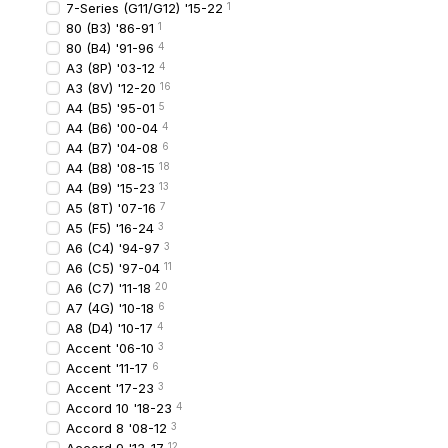
Якісна решітка означає:
7-Series (G11/G12) '15-22
1
80 (B3) '86-91
1
точну геометрію;
80 (B4) '91-96
4
щільну посадку без 
A3 (8P) '03-12
4
A3 (8V) '12-20
16
стійкість до ультраф
A4 (B5) '95-01
5
міцні кріпильні елем
A4 (B6) '00-04
4
A4 (B7) '04-08
6
На строк служби вплив
A4 (B8) '08-15
18
якість пластику;
A4 (B9) '15-23
13
A5 (8T) '07-16
7
товщина матеріалу;
A5 (F5) '16-24
3
A6 (C4) '94-97
3
стійкість до хімічних
A6 (C5) '97-04
11
У середньому решітки с
A6 (C7) '11-18
20
A7 (4G) '10-18
6
A8 (D4) '10-17
4
Як вибрати реші
Accent '06-10
3
Під час вибору врахову
Accent '11-17
6
Accent '17-23
3
Рік випуску (з 2010 
Accord 10 '18-23
4
Наявність ПТФ.
Accord 8 '08-12
3
12