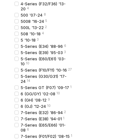
4-Series (F32/F36) '13-
В умовах українського 
20
4
призводить до додатко
500 '07-24
8
5008 '16-24
5
Якщо елемент тріснув п
500L '13-22
2
508 '10-18
4
Види решіток б
5 '10-18
3
5-Series (E34) '88-96
6
Класифікація за типом:
5-Series (E39) '95-03
3
Центральна решіт
5-Series (E60/E61) '03-
10
10
Нижня решітка
— д
5-Series (F10/F11) '10-16
27
5-Series (G30/G31) '17-
Бокові вставки
— д
24
14
Решітки з отворам
5-Series GT (F07) '09-17
1
6 (GG/GY) '02-08
10
Комплекти для пов
6 (GH) '08-12
9
Можливі відмінності за
6 (GJ) '12-24
10
7-Series (E32) '86-94
2
7-Series (E38) '94-01
1
Матеріали та те
7-Series (E65/E66) '01-
08
6
Основний матеріал —
A
7-Series (F01/F02) '08-15
1