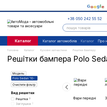
Перейти до основного контенту
+38 050 242 55 52
Каталог
Каталог автомобілів
Каталог
Про 
Угода користувача
Правові доку
Головна
Каталог
Кузовні запчастини
Решітки бамперу
Решітки бампера Polo Seda
Модель:
Polo Sedan '10-
Очистити фільтр
Вид решетки
Фари передні
З
Решітка
9
Заглушка
0