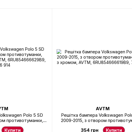
VTM
AVTM
olkswagen Polo 5 SD
Решітка бампера Volkswagen Pol
ром противотуманки,
2009-2015, з отвором противоту
VTM, 6RU854666629B9,
ліва, з хромом, AVTM, 6RU854666
Купити
354 грн
Купити
6 914
7426 913