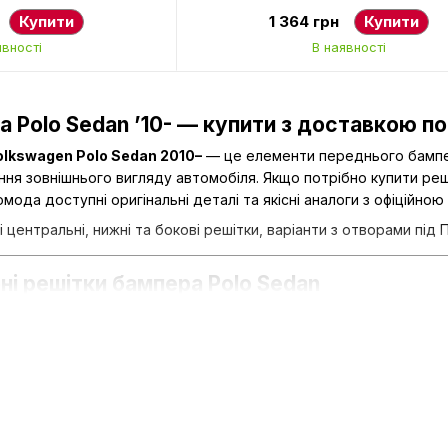
дингом, AVTM,
молдингом, AVTM, 6RU8536779B9
Купити
1 364 грн
Купити
RYP, 7433 911
910
явності
В наявності
 Polo Sedan ’10- — купити з доставкою по
olkswagen Polo Sedan 2010–
— це елементи переднього бампера
ня зовнішнього вигляду автомобіля. Якщо потрібно купити реші
омода доступні оригінальні деталі та якісні аналоги з офіційн
 центральні, нижні та бокові решітки, варіанти з отворами під
ні решітки бампера Polo Sedan
конденсора від каміння і сміття;
льного притоку повітря до системи охолодження — це означа
егріву в заторах;
ний вигляд передньої частини авто.