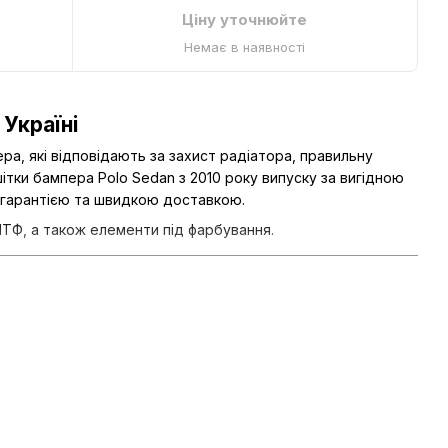
, 7426
противотуманки, ліва, з хромом,
Ціну уточнюйте
6RU8546619B9
Немає в наявності
 Україні
, які відповідають за захист радіатора, правильну
тки бампера Polo Sedan з 2010 року випуску за вигідною
ою гарантією та швидкою доставкою.
 ПТФ, а також елементи під фарбування.
є нормальний температурний режим двигуна;