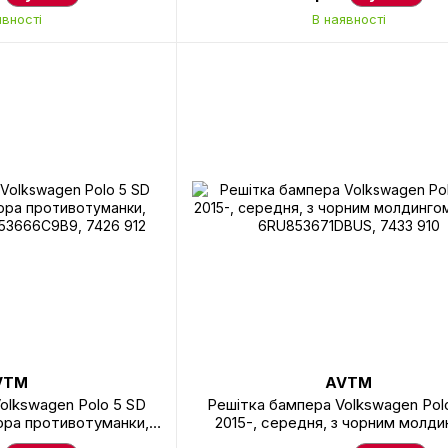
явності
В наявності
VTM
AVTM
olkswagen Polo 5 SD
Решітка бампера Volkswagen Pol
вора противотуманки,
2015-, середня, з чорним молди
53666C9B9, 7426 912
AVTM, 6RU853671DBUS, 7433 