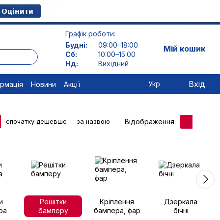
Графік роботи:
Будні:
09:00–18:00
Мій кошик
Сб:
10:00–15:00
Нд:
Вихідний
Вхід
Укр
ормація
Новини
Акції
Відображення:
спочатку дешевше
за назвою
и
Решітки
Кріплення
Дзеркала
ра
бамперу
бампера, фар
бічні