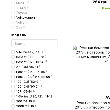
264 грн
Suzuki
0
TESLA
0
В на
Toyota
0
Volkswagen
9
Volvo
0
Zaz
0
Модель
Vito (W447) '14-
3
Passat (B6) '05-10
7
Passat (B7) '10-14
21
A6 (C6) '04-11
7
Passat (B5) '96-05
7
Passat (B3/B4) '88-96
2
100 (C3) '82-91
1
100 (C4) '91-94
4
107 '05-14
10
1-Series (F20/F21) '11-19
1
A
200 '14-16
15
Решітка бампера V
2008 '13-19
1
2015-, з отвором пр