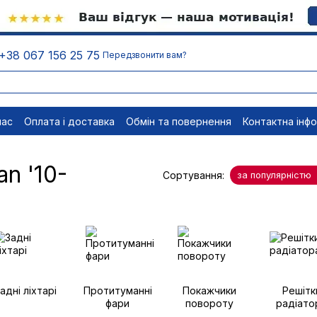
+38 067 156 25 75
Передзвонити вам?
нас
Оплата і доставка
Обмін та повернення
Контактна інф
менти
Відписатися
n '10-
Сортування:
за популярністю
адні ліхтарі
Протитуманні
Покажчики
Решітк
фари
повороту
радіато