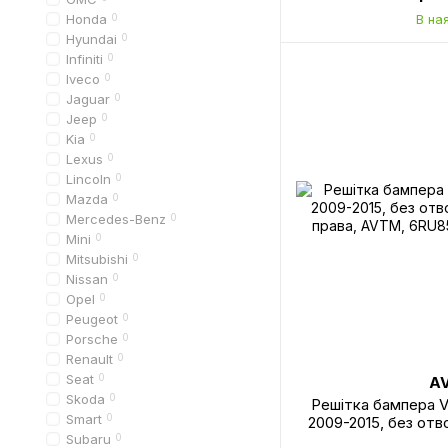
Honda
0
В на
Hyundai
0
Infiniti
0
Iveco
0
Jaguar
0
Jeep
0
Kia
0
Lexus
0
Lincoln
0
Mazda
0
Mercedes-Benz
0
Mini
0
Mitsubishi
0
Nissan
0
Opel
0
Peugeot
0
Porsche
0
Renault
0
Seat
0
A
Skoda
0
Решітка бампера V
Smart
0
2009-2015, без от
Subaru
0
права, AVTM, 6RU8