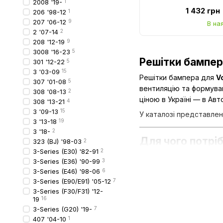
2008 '19-
1
чорним мол
1 432 грн
6RU854661D
206 '98-12
1
207 '06-12
9
В на
2 '07-14
2
208 '12-19
9
3008 '16-23
5
Решітки бампера
301 '12-22
5
3 '03-09
15
Решітки бампера для
V
307 '01-08
5
вентиляцію та формуван
308 '08-13
2
ціною в Україні — в Авт
308 '13-21
4
3 '09-13
15
У каталозі представлені
3 '13-18
19
3 '18-
2
Для чого потріб
323 (BJ) '98-03
2
3-Series (E30) '82-91
2
Основні функції:
3-Series (E36) '90-99
3
3-Series (E46) '98-06
6
захист радіатора та 
3-Series (E90/E91) '05-12
7
забезпечення стабі
3-Series (F30/F31) '12-
19
16
зниження ризику пер
3-Series (G20) '19-
7
завершений і акурат
407 '04-10
1