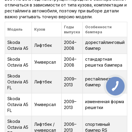
отличаться в зависимости от типа кузова, комплектации и
рестайлинга автомобиля, поэтому при выборе детали
важно учитывать точную версию модели.
Годы
Особенности
Модель
Кузов
выпуска
бампера
Skoda
2004–
дорестайлинговый
Лифтбек
Octavia A5
2008
бампер
Skoda
2004–
стандартная
Универсал
Octavia A5
2008
решетка бампера
Skoda
2009–
рестайлинговый
Octavia A5
Лифтбек
2013
бампер
FL
Skoda
2009–
измененная форма
Octavia A5
Универсал
2013
решетки
FL
Skoda
Лифтбек /
2006–
спортивный
Octavia A5
универсал
2013
бампер RS