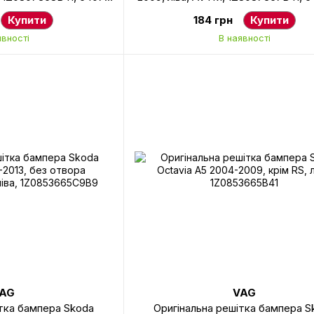
98
Купити
184 грн
Купити
явності
В наявності
AG
VAG
ітка бампера Skoda
Оригінальна решітка бампера S