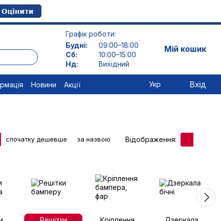
Графік роботи:
Будні:
09:00–18:00
Мій кошик
Сб:
10:00–15:00
Нд:
Вихідний
Вхід
Укр
ормація
Новини
Акції
Відображення:
спочатку дешевше
за назвою
и
Решітки
Кріплення
Дзеркала