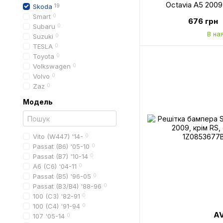
Octavia A5 2009
Skoda
19
противотуманки, 
Smart
0
676 грн
Subaru
0
В на
Suzuki
0
TESLA
0
Toyota
0
Volkswagen
0
Volvo
0
Zaz
0
Модель
Vito (W447) '14-
0
Passat (B6) '05-10
0
Passat (B7) '10-14
0
A6 (C6) '04-11
0
Passat (B5) '96-05
0
Passat (B3/B4) '88-96
0
100 (C3) '82-91
0
100 (C4) '91-94
0
A
107 '05-14
0