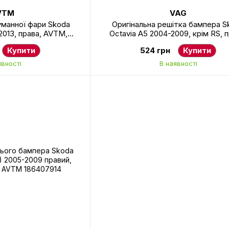
VTM
VAG
уманної фари Skoda
Оригінальна решітка бампера S
2013, права, AVTM,
Octavia A5 2004-2009, крім RS, п
B, 186409934
1Z0853666B41
Купити
524 грн
Купити
явності
В наявності