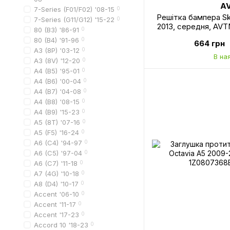
A
7-Series (F01/F02) '08-15
0
Решітка бампера Sk
7-Series (G11/G12) '15-22
0
2013, середня, AV
80 (B3) '86-91
0
80 (B4) '91-96
0
664 грн
A3 (8P) '03-12
0
В на
A3 (8V) '12-20
0
A4 (B5) '95-01
0
A4 (B6) '00-04
0
A4 (B7) '04-08
0
A4 (B8) '08-15
0
A4 (B9) '15-23
0
A5 (8T) '07-16
0
A5 (F5) '16-24
0
A6 (C4) '94-97
0
A6 (C5) '97-04
0
A6 (C7) '11-18
0
A7 (4G) '10-18
0
A8 (D4) '10-17
0
Accent '06-10
0
Accent '11-17
0
Accent '17-23
0
Accord 10 '18-23
0