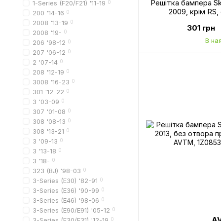
Решітка бампера Sk
1-Series (F20/F21) '11-19
0
2009, крім RS
200 '14-16
0
1Z0853677B
2008 '13-19
0
301 грн
2008 '19-
0
В на
206 '98-12
0
207 '06-12
0
2 '07-14
0
208 '12-19
0
3008 '16-23
0
301 '12-22
0
3 '03-09
0
307 '01-08
0
308 '08-13
0
308 '13-21
0
3 '09-13
0
3 '13-18
0
3 '18-
0
323 (BJ) '98-03
0
3-Series (E30) '82-91
0
3-Series (E36) '90-99
0
3-Series (E46) '98-06
0
3-Series (E90/E91) '05-12
0
A
3-Series (F30/F31) '12-19
0