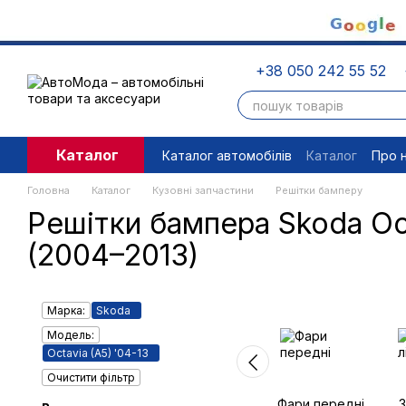
Перейти до основного контенту
+38 050 242 55 52
Каталог
Каталог автомобілів
Каталог
Про 
Угода користувача
Правові доку
Головна
Каталог
Кузовні запчастини
Решітки бамперу
Решітки бампера Skoda Oc
(2004–2013)
Марка:
Skoda
Модель:
Octavia (A5) '04-13
Очистити фільтр
Фари передні
З