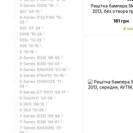
3-Series (G20) '19-
0
Решітка бампера Sk
2013, без отвора п
407 '04-10
0
AVTM, 1Z0853
4-Series (F32/F36) '13-
181 грн
20
0
500 '07-24
0
В на
5008 '16-24
0
500L '13-22
0
508 '10-18
0
5 '10-18
0
5-Series (E34) '88-96
0
5-Series (E39) '95-03
0
5-Series (E60/E61) '03-10
0
5-Series (F10/F11) '10-16
0
5-Series (G30/G31) '17-
24
0
5-Series GT (F07) '09-17
0
6 (GG/GY) '02-08
0
6 (GH) '08-12
0
6 (GJ) '12-24
0
7-Series (E32) '86-94
0
7-Series (E38) '94-01
0
7-Series (E65/E66) '01-
08
0