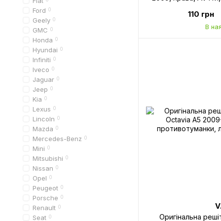
Fiat
9
Ford
0
110 грн
Geely
0
В на
GMC
0
Honda
0
Hyundai
0
Infiniti
0
Iveco
0
Jaguar
0
Jeep
0
Kia
0
Lexus
0
Lincoln
0
Mazda
0
Mercedes-Benz
0
Mini
0
Mitsubishi
0
Nissan
0
Opel
0
Peugeot
0
Porsche
0
V
Renault
0
Оригінальна реш
Seat
0