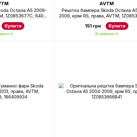
VTM
AVTM
oda Octavia A5 2009-
Решітка бампера Skoda Octavia A
TM, 1Z0853677C, 6409
2009, крім RS, права, AVTM, 1Z085
910
6407 994
Купити
151 грн
Купити
явності
В наявності