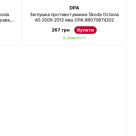
DPA
koda
Заглушка противотуманки Skoda Octavia
рава,
A5 2009-2013 ліва DPA 88070874202
267 грн
Купити
В наявності