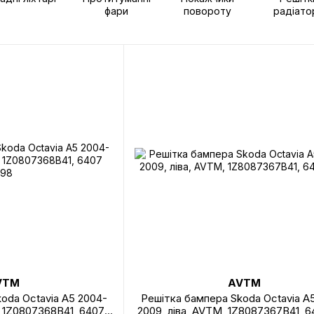
фари
повороту
радіато
VTM
AVTM
oda Octavia A5 2004-
Решітка бампера Skoda Octavia A
, 1Z0807368B41, 6407
2009, ліва, AVTM, 1Z8087367B41, 6