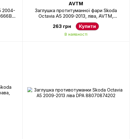
AVTM
5 2004-
Заглушка протитуманної фари Skoda
3666B41,
Octavia A5 2009-2013, ліва, AVTM,
1Z0807367B, 186409933
263 грн
Купити
В наявності