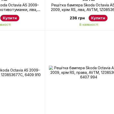
oda Octavia A5 2009-
Решітка бампера Skoda Octavia A
ротивотуманки, ліва,
2009, крім RS, ліва, AVTM, 1Z0853
665C, 6409 913
6407 993
Купити
236 грн
Купити
явності
В наявності