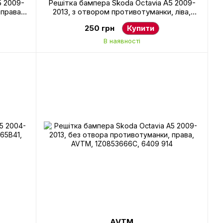
5 2009-
Решітка бампера Skoda Octavia A5 2009-
 права,
2013, з отвором противотуманки, ліва,
912
AVTM, 1Z0853665E9B9, 6409 911
250 грн
Купити
В наявності
AVTM