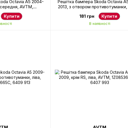
oda Octavia A5 2004-
Решітка бампера Skoda Octavia A
, середня, AVTM,
2013, з отвором противотуманки,
41, 6407 995
AVTM, 1Z0853666C9B9, 6409 
Купити
181 грн
Купити
явності
В наявності
VTM
AVTM