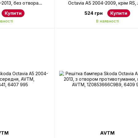
-2013, без отвора
Octavia A5 2004-2009, крім RS, 
ліва, 1Z0853665C9B9
1Z0853665B41
Купити
524 грн
Купити
явності
В наявності
VTM
AVTM