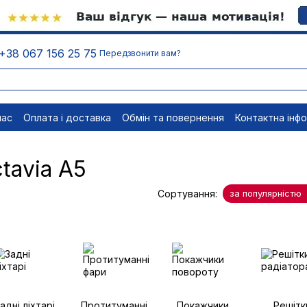
+38 067 156 25 75
Передзвонити вам?
нас
Оплата і доставка
Обмін та повернення
Контактна інф
менти
Відписатися
tavia A5
Сортування:
за популярністю
адні ліхтарі
Протитуманні
Покажчики
Решітк