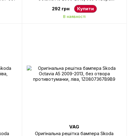
противотуманки, права, 1Z0807368B9B9
292 грн
Купити
В наявності
VAG
koda
Оригінальна решітка бампера Skoda