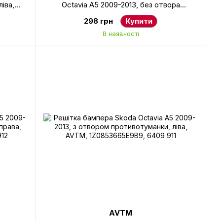
ліва,
Octavia A5 2009-2013, без отвора
противотуманки, ліва, 1Z0807367B9B9
298 грн
Купити
В наявності
AVTM