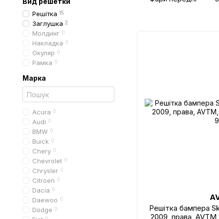
Вид решетки
Решітка
15
Заглушка
2
Молдинг
0
Накладка
0
Окуляр
0
Рамка
0
Марка
Acura
0
Audi
0
BMW
0
Buick
0
Chery
0
Chevrolet
0
Chrysler
0
Citroen
0
Dacia
0
A
Daewoo
0
Решітка бампера Sk
Dodge
0
2009, права, AVTM
0