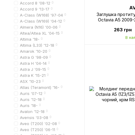
Accord 8 '08-12
0
A
Accord 9 '13-17
0
Заглушка протит
A-Class (W168) '97-04
0
Octavia A5 2009-
A-Class (W169) '04-12
0
1Z0807368
Almera (N16) '00-06
0
263 грн
Altea/Altea XL '04-15
0
В на
Altima '18-
0
Altima (L33) '12-18
0
Amarok '10-20
0
Astra G '98-09
0
Astra H '04-14
0
Astra J '09-15
0
Astra K '15-21
0
ASX '10-23
0
Atlas (Teramont) '16-
0
Auris '07-12
0
Auris '12-18
0
Auris '18-
0
Avalon '12-18
0
Avensis '03-08
0
Aveo (T200) '02-08
0
Aveo (T250) '06-11
0