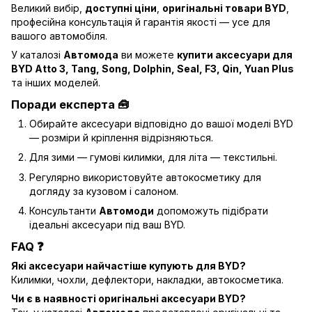
Великий вибір,
доступні ціни
,
оригінальні товари BYD
,
професійна консультація й гарантія якості — усе для
вашого автомобіля.
У каталозі
Автомода
ви можете
купити аксесуари для
BYD Atto 3, Tang, Song, Dolphin, Seal, F3, Qin, Yuan Plus
та інших моделей.
Поради експерта 🧰
Обирайте аксесуари відповідно до вашої моделі BYD
— розміри й кріплення відрізняються.
Для зими — гумові килимки, для літа — текстильні.
Регулярно використовуйте автокосметику для
догляду за кузовом і салоном.
Консультанти
Автомоди
допоможуть підібрати
ідеальні аксесуари під ваш BYD.
FAQ ❓
Які аксесуари найчастіше купують для BYD?
Килимки, чохли, дефлектори, накладки, автокосметика.
Чи є в наявності оригінальні аксесуари BYD?