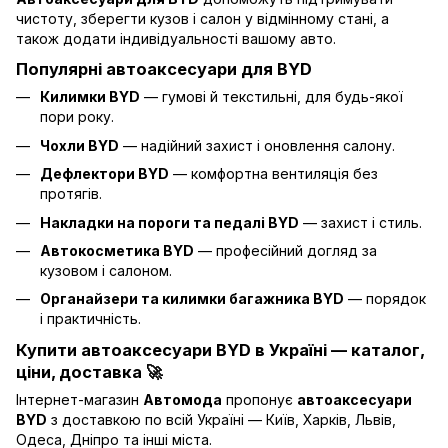
чистоту, зберегти кузов і салон у відмінному стані, а
також додати індивідуальності вашому авто.
Популярні автоаксесуари для BYD
Килимки BYD
— гумові й текстильні, для будь-якої
пори року.
Чохли BYD
— надійний захист і оновлення салону.
Дефлектори BYD
— комфортна вентиляція без
протягів.
Накладки на пороги та педалі BYD
— захист і стиль.
Автокосметика BYD
— професійний догляд за
кузовом і салоном.
Органайзери та килимки багажника BYD
— порядок
і практичність.
Купити автоаксесуари BYD в Україні — каталог,
ціни, доставка 🚀
Інтернет-магазин
Автомода
пропонує
автоаксесуари
BYD
з доставкою по всій Україні — Київ, Харків, Львів,
Одеса, Дніпро та інші міста.