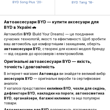
BYD Song Plus '20-
BYD Tang '18-
Автоаксесуари BYD — купити аксесуари для
BYD в Україні 🚗
Автомобілі
BYD
(Build Your Dreams) — це поєднання
сучасних технологій, якості та ефективності. Щоб зробити
ваш автомобіль ще комфортнішим і захищеним, оберіть
автоаксесуари BYD
, створені для кожної моделі бренду
— від седанів до кросоверів і електромобілів.
Оригінальні автоаксесуари BYD — якість,
точність і довговічність
В інтернет-магазині
Автомода
ви знайдете великий вибір
аксесуарів BYD
— оригінальні вироби та сертифіковані
аналоги.
У каталозі представлені
кили́мки BYD
,
чохли для сидінь
,
дефлектори BYD
,
накладки на пороги
,
автокосметика
BYD
,
органайзери
,
багажні килимки
та інші популярні
товари.
Автоаксесуари для BYD
допоможуть підтримувати