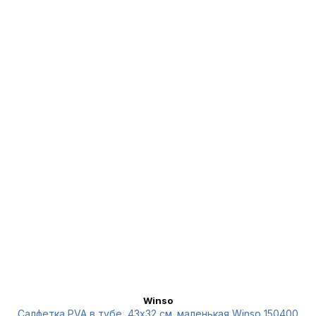
Winso
Салфетка PVA в тубе, 43x32 см.,маленькая Winso 150400