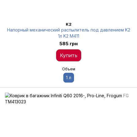
K2
Напорный механический распылитель под давлением K2
1л K2 M411
585 грн
Купить
Объем
1 л