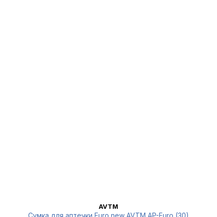
AVTM
Сумка для аптечки Euro new AVTM AP-Euro (30)