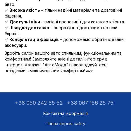
авто.
✅
Висока якість
– тільки надійні матеріали та довговічні
рішення.
✅
Доступні ціни
– вигідні пропозиції для кожного клієнта.
✅
Швидка доставка
– оперативно доставимо по всій
Україні.
✅
Консультація фахівців
– допоможемо обрати ідеальні
аксесуари.
Зробіть салон вашого авто стильним, функціональним та
комфортним! Замовляйте якісні деталі інтер'єру в
інтернет-магазині "АвтоМода" і насолоджуйтесь
поїздками з максимальним комфортом! 🚗✨
+38 050 242 55 52
+38 067 156 25 75
Контактна інформація
Повна версія сайту