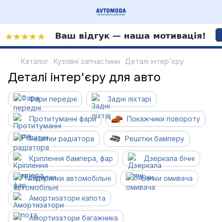
Каталог
Кузовні запчастини
Деталі інтер'єру
Деталі інтер'єру для авто
Фари передні
Задні ліхтарі
Протитуманні фари
Покажчики повороту
Решітки радіатора
Решітки бамперу
Кріплення бампера, фар
Дзеркала бічні
Підкрилки автомобільні
Бачки омивача
Амортизатори капота
Амортизатори багажника