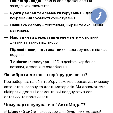
Панелі приладів
– заміна або вдосконалення
заводських елементів.
Ручки дверей та елементи керування
– для
покращення зручності користування.
Обшивка салону
– текстильні, шкіряні та екошкіряні
матеріали.
Накладки та декоративні елементи
– стильний
дизайн та захист від зносу.
Підлокітники, підстаканники
– для зручності під час
водіння.
Тюнінгові аксесуари
– LED-підсвітка, карбонові
вставки, дерев'яне оздоблення.
Як вибрати деталі інтер'єру для авто?
При виборі деталей інтер'єру важливо враховувати марку
авто, стиль салону та якість матеріалів. Ми допоможемо
підібрати ідеальні елементи, які поєднують в собі
естетику та практичність.
Чому варто купувати в "АвтоМода"?
✅
Широкий вибір
– аксесуари для будь-яких моделей