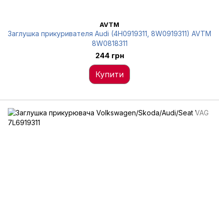
AVTM
Заглушка прикуривателя Audi (4H0919311, 8W0919311) AVTM
8W0818311
244 грн
Купити