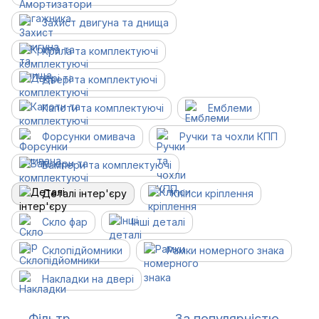
Захист двигуна та днища
Крила та комплектуючі
Двері та комплектуючі
Капоти та комплектуючі
Емблеми
Форсунки омивача
Ручки та чохли КПП
Бампери та комплектуючі
Деталі інтер'єру
Кліпси кріплення
Скло фар
Інші деталі
Склопідйомники
Рамки номерного знака
Накладки на двері
Фільтр
За популярністю