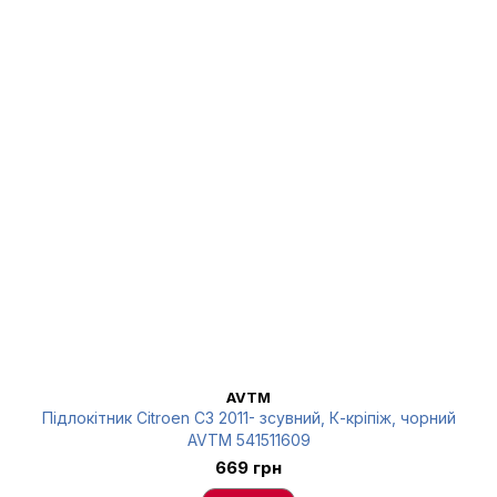
AVTM
Підлокітник Citroen C3 2011- зсувний, К-кріпіж, чорний
AVTM 541511609
669 грн