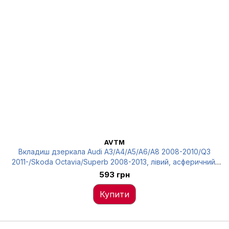
AVTM
Вкладиш дзеркала Audi A3/A4/A5/A6/A8 2008-2010/Q3
2011-/Skoda Octavia/Superb 2008-2013, лівий, асферичний,
AVTM, 4F0857535AF, 186471795
593 грн
Купити