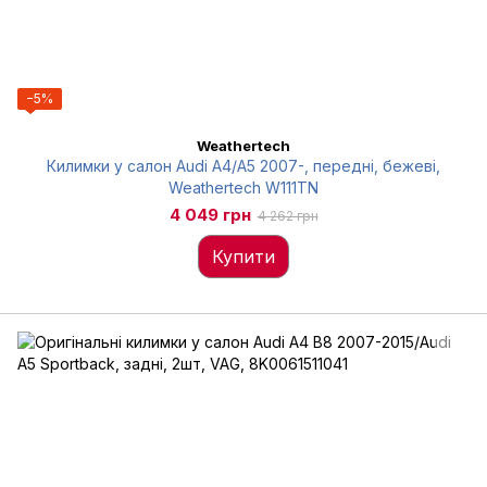
−5%
Weathertech
Килимки у салон Audi A4/A5 2007-, передні, бежеві,
Weathertech W111TN
4 049 грн
4 262 грн
Купити