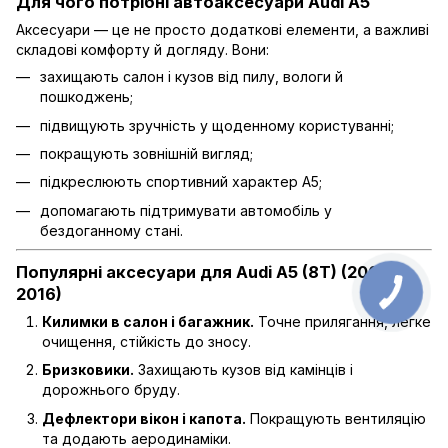
Для чого потрібні автоаксесуари Audi A5
Аксесуари — це не просто додаткові елементи, а важливі
складові комфорту й догляду. Вони:
захищають салон і кузов від пилу, вологи й
пошкоджень;
підвищують зручність у щоденному користуванні;
покращують зовнішній вигляд;
підкреслюють спортивний характер A5;
допомагають підтримувати автомобіль у
бездоганному стані.
Популярні аксесуари для Audi A5 (8T) (2007–
2016)
Килимки в салон і багажник.
Точне прилягання, легке
очищення, стійкість до зносу.
Бризковики.
Захищають кузов від камінців і
дорожнього бруду.
Дефлектори вікон і капота.
Покращують вентиляцію
та додають аеродинаміки.