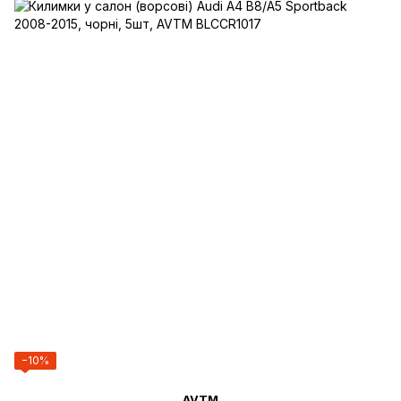
−10%
AVTM