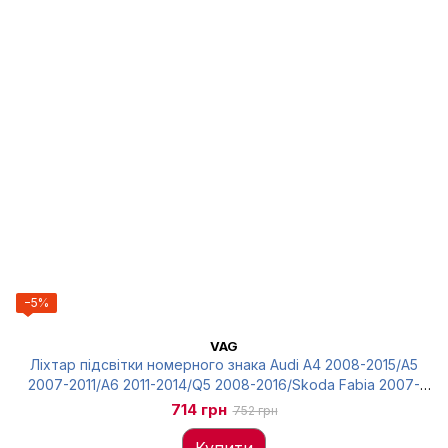
−5%
VAG
Ліхтар підсвітки номерного знака Audi A4 2008-2015/A5
2007-2011/A6 2011-2014/Q5 2008-2016/Skoda Fabia 2007-
2011/Yeti, 8T0943021
714 грн
752 грн