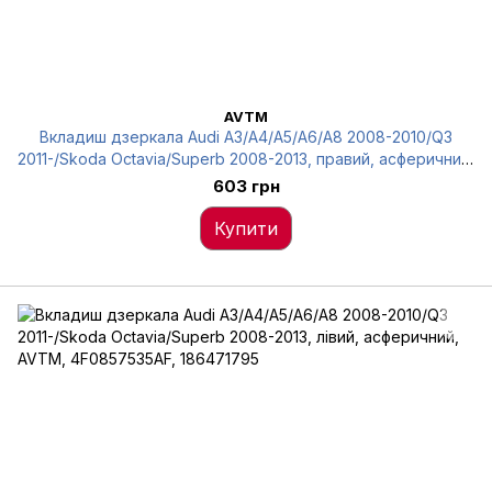
AVTM
Вкладиш дзеркала Audi A3/A4/A5/A6/A8 2008-2010/Q3
2011-/Skoda Octavia/Superb 2008-2013, правий, асферичний,
AVTM, 4F0857536AE, 186432795
603 грн
Купити