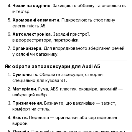
Чохли на сидіння.
Захищають оббивку та оновлюють
інтер’єр.
Хромовані елементи.
Підкреслюють спортивну
елегантність A5.
Автоелектроніка.
Зарядні пристрої,
відеореєстратори, парктроніки.
Органайзери.
Для впорядкованого зберігання речей
у салоні чи багажнику.
Як обрати автоаксесуари для Audi A5
Сумісність.
Обирайте аксесуари, створені
спеціально для кузова 8T.
Матеріали.
Гума, ABS-пластик, екошкіра, алюміній —
найкращий вибір.
Призначення.
Визначте, що важливіше — захист,
комфорт чи стиль.
Якість.
Перевага — оригінальні або сертифіковані
вироби.
Дизайн.
Поєднуйте аксесуари зі спортивними лініями