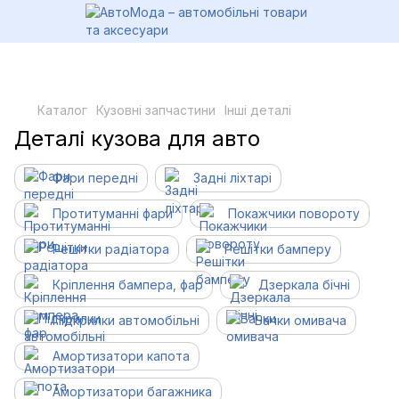
Каталог
Кузовні запчастини
Інші деталі
Деталі кузова для авто
Фари передні
Задні ліхтарі
Протитуманні фари
Покажчики повороту
Решітки радіатора
Решітки бамперу
Кріплення бампера, фар
Дзеркала бічні
Підкрилки автомобільні
Бачки омивача
Амортизатори капота
Амортизатори багажника