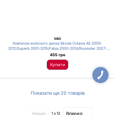
VAG
Ковпачок колісного диска Skoda Octavia A5 2009-
2012/Superb 2001-2015/Fabia 2000-2014/Roomster 2007-
2014/Rapid 2012- 18P01321 VAG 6U0601151LMHB
455 грн
Купити
Показати ще 20 товарів
Назад
Вперед
1
з 13