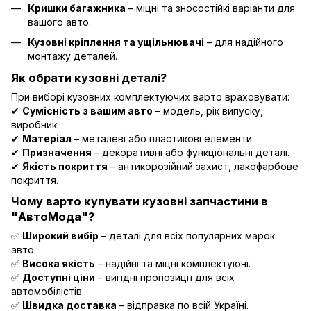
Кришки багажника
– міцні та зносостійкі варіанти для
вашого авто.
Кузовні кріплення та ущільнювачі
– для надійного
монтажу деталей.
Як обрати кузовні деталі?
При виборі кузовних комплектуючих варто враховувати:
✔
Сумісність з вашим авто
– модель, рік випуску,
виробник.
✔
Матеріал
– металеві або пластикові елементи.
✔
Призначення
– декоративні або функціональні деталі.
✔
Якість покриття
– антикорозійний захист, лакофарбове
покриття.
Чому варто купувати кузовні запчастини в
"АвтоМода"?
✅
Широкий вибір
– деталі для всіх популярних марок
авто.
✅
Висока якість
– надійні та міцні комплектуючі.
✅
Доступні ціни
– вигідні пропозиції для всіх
автомобілістів.
✅
Швидка доставка
– відправка по всій Україні.