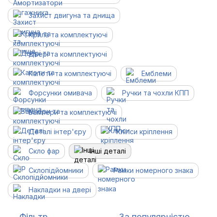
Захист двигуна та днища
Крила та комплектуючі
Двері та комплектуючі
Капоти та комплектуючі
Емблеми
Форсунки омивача
Ручки та чохли КПП
Бампери та комплектуючі
Деталі інтер'єру
Кліпси кріплення
Скло фар
Інші деталі
Склопідйомники
Рамки номерного знака
Накладки на двері
Фільтр
За популярністю