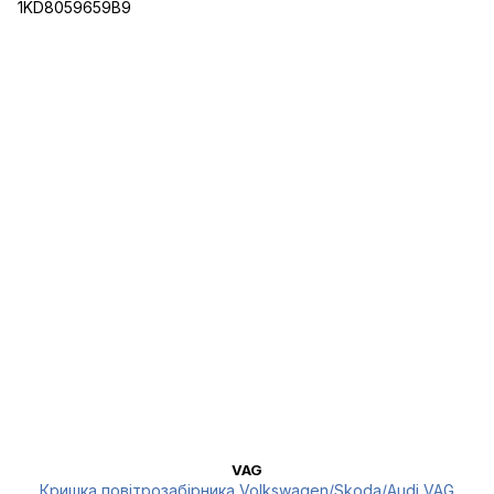
VAG
Кришка повітрозабірника Volkswagen/Skoda/Audi VAG