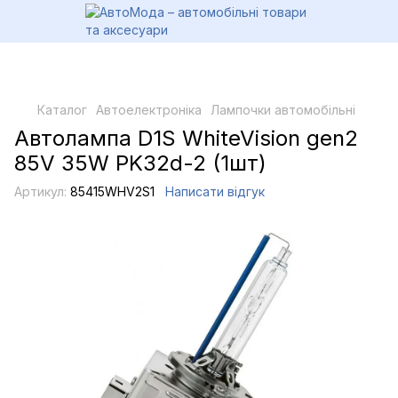
Каталог
Автоелектроніка
Лампочки автомобільні
Автолампа D1S WhiteVision gen2
85V 35W PK32d-2 (1шт)
Артикул:
85415WHV2S1
Написати відгук