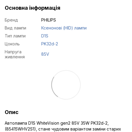
Основна інформація
Бренд
PHILIPS
Вид лампи
Ксенонові (HID) лампи
Тип лампи
D1S
Цоколь
PK32d-2
Напруга
85V
живлення
Опис
Автолампа D1S WhiteVision gen2 85V 35W PK32d-2,
(85415WHV2S1), стане чудовим варіантом заміни старих