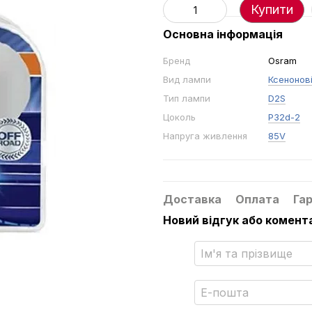
Купити
Основна інформація
Бренд
Osram
Вид лампи
Ксенонові
Тип лампи
D2S
Цоколь
P32d-2
Напруга живлення
85V
Доставка
Оплата
Гар
Новий відгук або комент