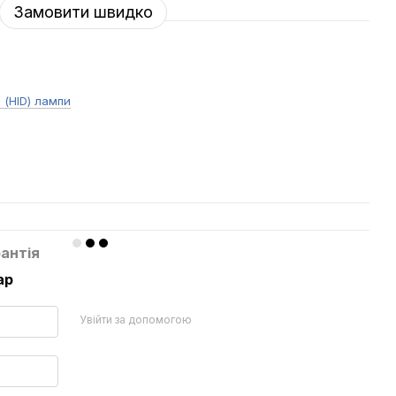
Замовити швидко
 (HID) лампи
антія
ар
Увійти за допомогою