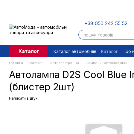
Перейти до основного контенту
+38 050 242 55 52
Каталог
Каталог автомобілів
Каталог
Про 
Угода користувача
Правові доку
Головна
Каталог
Автоелектроніка
Лампочки автомобільні
Автолампа D2S Cool Blue 
(блистер 2шт)
Написати відгук