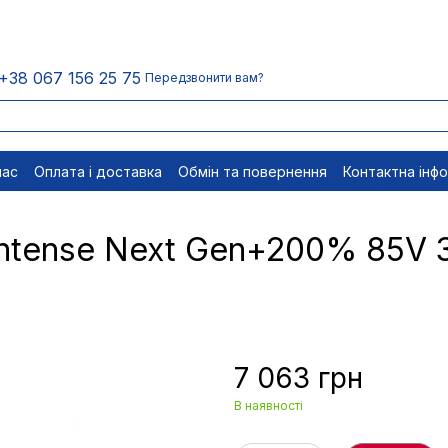
+38 067 156 25 75
Передзвонити вам?
нас
Оплата і доставка
Обмін та повернення
Контактна інф
менти
Відписатися
Intense Next Gen+200% 85V
7 063 грн
В наявності