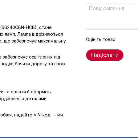
, (66240CBN-HCB), стане
х ламп. Лампа відрізняються
Оцініть товар
ю, що забезпечує максимальну
Надіслати
а забезпечує освітлення під
 водію бачити дорогу та своїх
и та оплати й оформіть
вердження з деталями
обіля, надайте VIN-код — ми