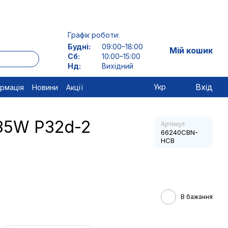
Графік роботи:
Будні:
09:00–18:00
Мій кошик
Сб:
10:00–15:00
Нд:
Вихідний
Вхід
Укр
ормація
Новини
Акції
 35W P32d-2
Артикул
66240CBN-
HCB
В бажання