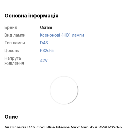
Основна інформація
Бренд
Osram
Вид лампи
Ксенонові (HID) лампи
Тип лампи
D4S
Цоколь
P32d-5
Напруга
42V
живлення
Опис
Автолампа D4S Cool Blue Intense Next Gen 42V 35W P32d-5,