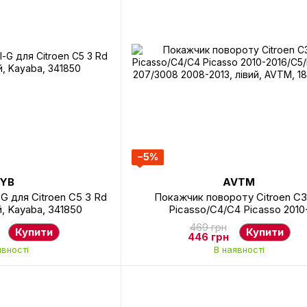
−5%
YB
AVTM
G для Citroen C5 3 Rd
Покажчик повороту Citroen C
й, Kayaba, 341850
Picasso/C4/C4 Picasso 2010
2016/C5/Peugeot 207/3008 2008-
469 грн
Купити
Купити
лівий, AVTM, 182051M31
446 грн
явності
В наявності