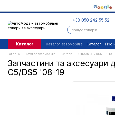
Перейти до основного контенту
+38 050 242 55 52
Каталог
Каталог автомобілів
Каталог
Про 
Угода користувача
Правові доку
Головна
Каталог автомобілів
Citroen
Citroen C5 / DS5 '08-19
Запчастини та аксесуари д
C5/DS5 '08-19