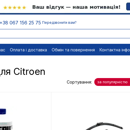
+38 067 156 25 75
Передзвонити вам?
нас
Оплата і доставка
Обмін та повернення
Контактна інф
менти
Відписатися
ля Citroen
Сортування:
за популярністю