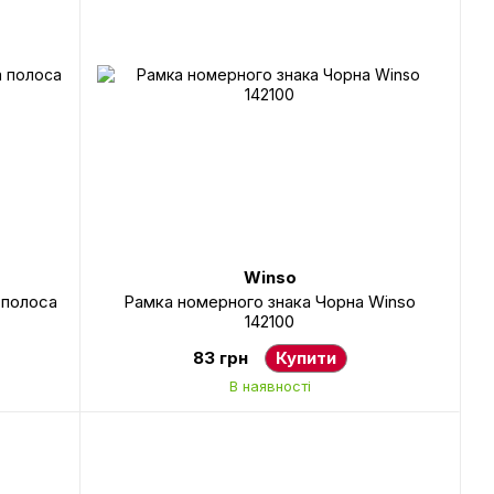
Winso
 полоса
Рамка номерного знака Чорна Winso
142100
83 грн
Купити
В наявності