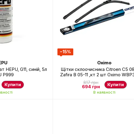
−15%
EPU
Oximo
 HEPU, G11, синій, 5л
Щітки склоочисника Citroen C5 0
 P999
Zafira B 05-11 ,кт 2 шт Oximo WB
817 грн
Купити
Купити
694 грн
явності
В наявності