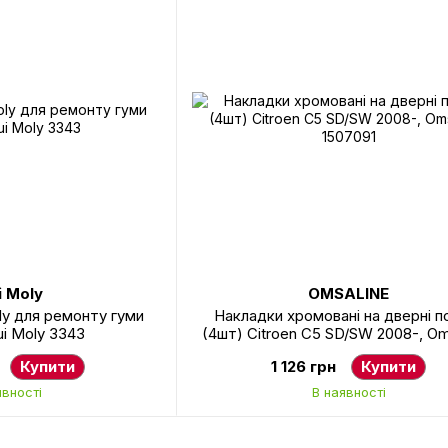
i Moly
OMSALINE
ly для ремонту гуми
Накладки хромовані на дверні п
ui Moly 3343
(4шт) Citroen C5 SD/SW 2008-, O
1507091
Купити
1 126 грн
Купити
явності
В наявності