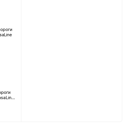
ороги
msaLine