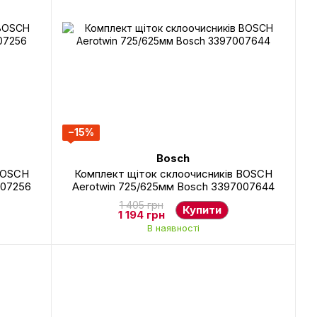
−15%
Bosch
BOSCH
Комплект щіток склоочисників BOSCH
007256
Aerotwin 725/625мм Bosch 3397007644
1 405 грн
Купити
1 194 грн
В наявності