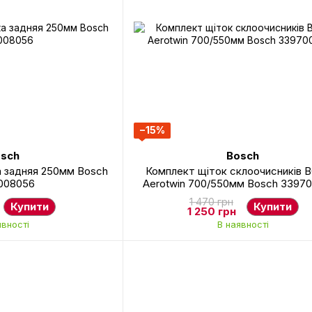
−15%
sch
Bosch
а задняя 250мм Bosch
Комплект щіток склоочисників 
008056
Aerotwin 700/550мм Bosch 3397
1 470 грн
Купити
Купити
1 250 грн
явності
В наявності