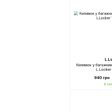
L.L
Килимок у багажник
L.Locker
940 грн
В на