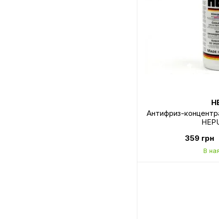
H
Антифриз-концентрат
HEPU
359 грн
В на