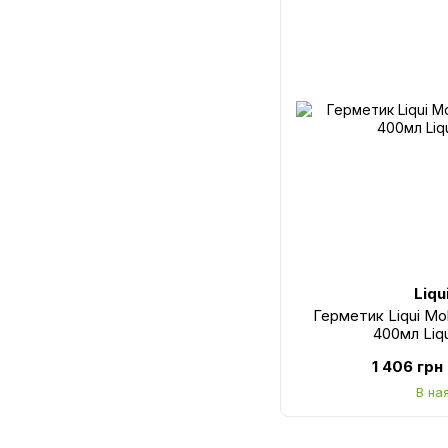
Liqu
Герметик Liqui Mo
400мл Liq
1 406 грн
В на