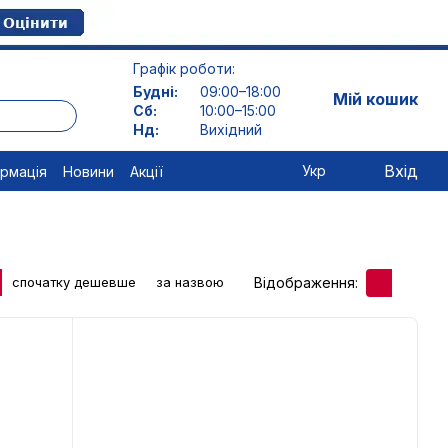
Графік роботи:
Будні:
09:00–18:00
Мій кошик
Сб:
10:00–15:00
Нд:
Вихідний
Вхід
Укр
ормація
Новини
Акції
Відображення:
спочатку дешевше
за назвою