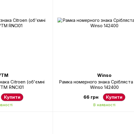
VTM
Winso
ака Citroen (об'ємні
Рамка номерного знака Срібляста
VTM RNCI01
Winso 142400
Купити
66 грн
Купити
явності
В наявності