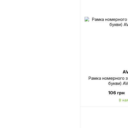
A
Рамка номерного зн
букви) A
106 грн
В на