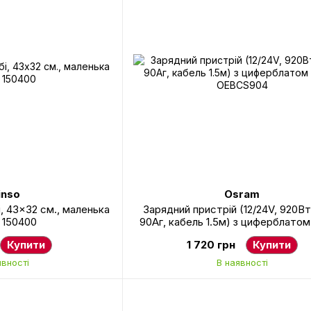
nso
Osram
, 43x32 см., маленька
Зарядний пристрій (12/24V, 920Вт,
 150400
90Аг, кабель 1.5м) з циферблато
OEBCS904
Купити
1 720 грн
Купити
явності
В наявності