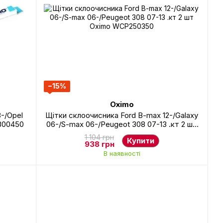
−15%
Oximo
8-/Opel
Щітки склоочисника Ford B-max 12-/Galaxy
P300450
06-/S-max 06-/Peugeot 308 07-13 .кт 2 шт
Oximo WCP250350
1 104 грн
Купити
938 грн
В наявності