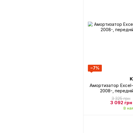
−7%
K
Амортизатор Excel-
2008-, передні
3 325 грн
3 092 грн
В на