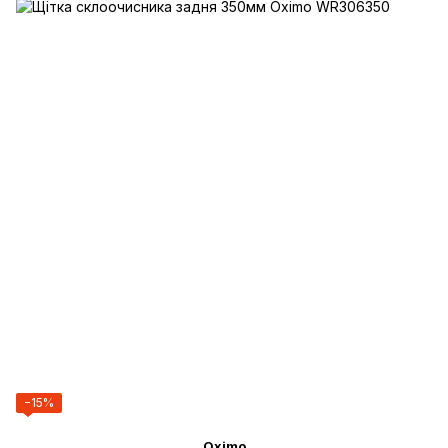
−15%
Oximo