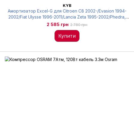
KYB
Амортизатор Excel-G для Citroen C8 2002-/Evasion 1994-
2002/Fiat Ulysse 1996-2011/Lancia Zeta 1995-2002/Phedra,
задній, Kayaba, 343321
2 585 грн
2 780 грн
Купити