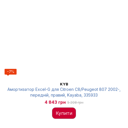
−7%
KYB
Амортизатор Excel-G для Citroen C8/Peugeot 807 2002-,
передній, правий, Kayaba, 335933
4 843 грн
5 208 грн
Купити