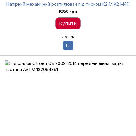
Напірний механічний розпилювач під тиском K2 1л K2 M411
586 грн
Купити
Объем
1 л