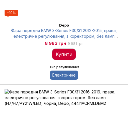
−10%
Depo
Фара передня BMW 3-Series F30/31 2012-2015, права,
електричне регулювання, з коректором, без ламп
(H7/H7/PY21W/PW24W/H6W), Depo, 4441186RMLDEM2
8 983 грн
9 981 грн
Купити
Тип регулювання
Електричне