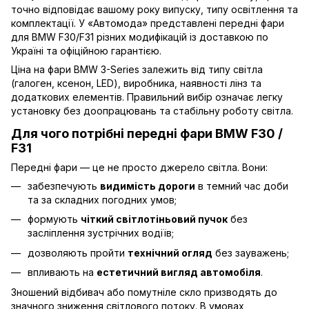
точно відповідає вашому року випуску, типу освітлення та
комплектації. У «Автомода» представлені передні фари
для BMW F30/F31 різних модифікацій із доставкою по
Україні та офіційною гарантією.
Ціна на фари BMW 3-Series залежить від типу світла
(галоген, ксенон, LED), виробника, наявності лінз та
додаткових елементів. Правильний вибір означає легку
установку без доопрацювань та стабільну роботу світла.
Для чого потрібні передні фари BMW F30 /
F31
Передні фари — це не просто джерело світла. Вони:
забезпечують
видимість дороги
в темний час доби
та за складних погодних умов;
формують
чіткий світлотіньовий пучок
без
засліплення зустрічних водіїв;
дозволяють пройти
технічний огляд
без зауважень;
впливають на
естетичний вигляд автомобіля
.
Зношений відбивач або помутніле скло призводять до
значного зниження світлового потоку. В умовах