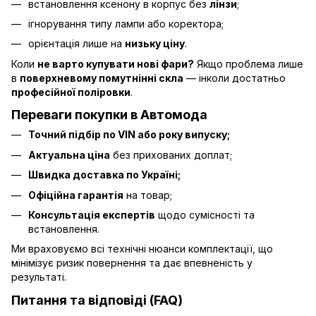
встановлення ксенону в корпус без
лінзи
;
ігнорування типу лампи або коректора;
орієнтація лише на
низьку ціну
.
Коли
не варто купувати нові фари?
Якщо проблема лише
в
поверхневому помутнінні скла
— інколи достатньо
професійної поліровки
.
Переваги покупки в Автомода
Точний підбір по VIN або року випуску;
Актуальна ціна
без прихованих доплат;
Швидка доставка по Україні;
Офіційна гарантія
на товар;
Консультація експертів
щодо сумісності та
встановлення.
Ми враховуємо всі технічні нюанси комплектації, що
мінімізує ризик повернення та дає впевненість у
результаті.
Питання та відповіді (FAQ)