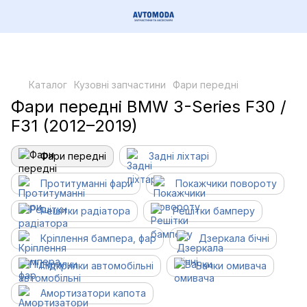
Каталог
Кузовні запчастини
Фари передні
Фари передні BMW 3-Series F30 /
F31 (2012–2019)
Фари передні
Задні ліхтарі
Протитуманні фари
Покажчики повороту
Решітки радіатора
Решітки бамперу
Кріплення бампера, фар
Дзеркала бічні
Підкрилки автомобільні
Бачки омивача
Амортизатори капота