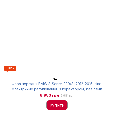
−10%
Depo
Фара передня BMW 3-Series F30/31 2012-2015, ліва,
електричне регулювання, з коректором, без ламп
(H7/H7/PY21W/PW24W/H6W), Depo, 4441186LMLDEM2
8 983 грн
9 981 грн
Купити