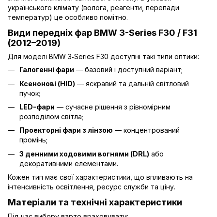
українського клімату (волога, реагенти, перепади
температур) це особливо помітно.
Види передніх фар BMW 3-Series F30 / F31
(2012–2019)
Для моделі BMW 3‑Series F30 доступні такі типи оптики:
Галогенні фари
— базовий і доступний варіант;
Ксенонові (HID)
— яскравий та дальній світловий
пучок;
LED-фари
— сучасне рішення з рівномірним
розподілом світла;
Проекторні фари з лінзою
— концентрований
промінь;
З денними ходовими вогнями (DRL)
або
декоративними елементами.
Кожен тип має свої характеристики, що впливають на
інтенсивність освітлення, ресурс служби та ціну.
Матеріали та технічні характеристики
Під час вибору варто враховувати: