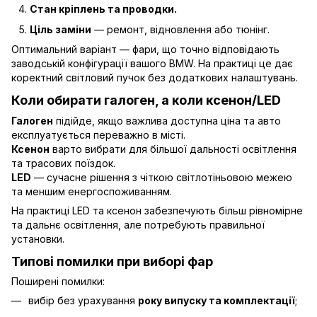
Стан кріплень та проводки.
Ціль заміни
— ремонт, відновлення або тюнінг.
Оптимальний варіант — фари, що точно відповідають
заводській конфігурації вашого BMW. На практиці це дає
коректний світловий пучок без додаткових налаштувань.
Коли обирати галоген, а коли ксенон/LED
Галоген
підійде, якщо важлива доступна ціна та авто
експлуатується переважно в місті.
Ксенон
варто вибрати для більшої дальності освітлення
та трасових поїздок.
LED
— сучасне рішення з чіткою світлотіньовою межею
та меншим енергоспоживанням.
На практиці LED та ксенон забезпечують більш рівномірне
та дальнє освітлення, але потребують правильної
установки.
Типові помилки при виборі фар
Поширені помилки:
вибір без урахування
року випуску та комплектації
;