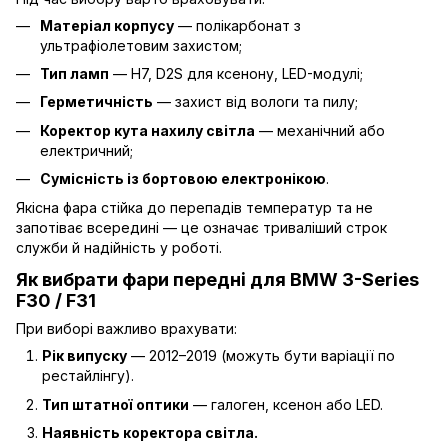
Матеріал корпусу
— полікарбонат з
ультрафіолетовим захистом;
Тип ламп
— H7, D2S для ксенону, LED-модулі;
Герметичність
— захист від вологи та пилу;
Коректор кута нахилу світла
— механічний або
електричний;
Сумісність із бортовою електронікою
.
Якісна фара стійка до перепадів температур та не
запотіває всередині — це означає триваліший строк
служби й надійність у роботі.
Як вибрати фари передні для BMW 3-Series
F30 / F31
При виборі важливо врахувати:
Рік випуску
— 2012–2019 (можуть бути варіації по
рестайлінгу).
Тип штатної оптики
— галоген, ксенон або LED.
Наявність коректора світла.