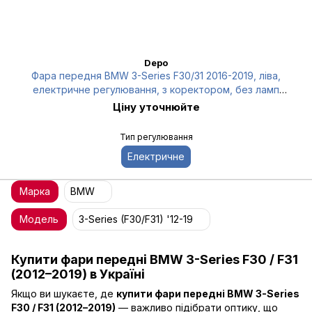
Depo
Фара передня BMW 3-Series F30/31 2016-2019, ліва,
електричне регулювання, з коректором, без ламп
(H7/H7/PY21W/LED) чорна, Depo, 44411ACLMLDEM2
Ціну уточнюйте
Тип регулювання
Електричне
Марка
BMW
Модель
3-Series (F30/F31) '12-19
Купити фари передні BMW 3-Series F30 / F31
(2012–2019) в Україні
Якщо ви шукаєте, де
купити фари передні BMW 3-Series
F30 / F31 (2012–2019)
— важливо підібрати оптику, що