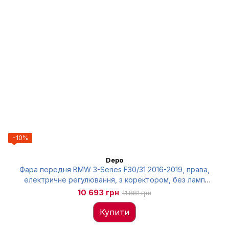
−10%
Depo
Фара передня BMW 3-Series F30/31 2016-2019, права,
електричне регулювання, з коректором, без ламп
(H7/H7/PY21W/LED) чорна, Depo, 44411ACRMLDEM2
10 693 грн
11 881 грн
Купити