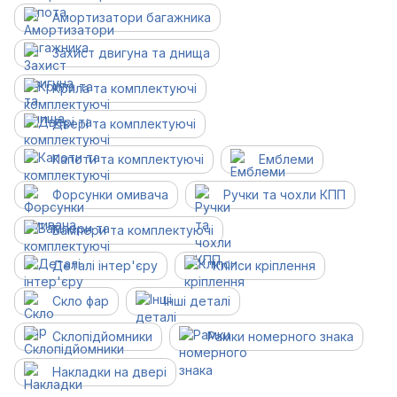
Амортизатори багажника
Захист двигуна та днища
Крила та комплектуючі
Двері та комплектуючі
Капоти та комплектуючі
Емблеми
Форсунки омивача
Ручки та чохли КПП
Бампери та комплектуючі
Деталі інтер'єру
Кліпси кріплення
Скло фар
Інші деталі
Склопідйомники
Рамки номерного знака
Накладки на двері