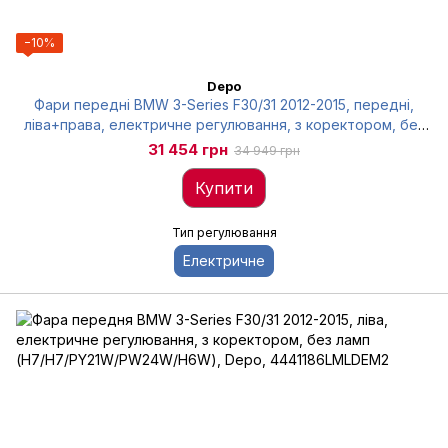
−10%
Depo
Фари передні BMW 3-Series F30/31 2012-2015, передні,
ліва+права, електричне регулювання, з коректором, без
ламп (H7/H7/PY21W/LED), комплект 2 шт, Depo,
31 454 грн
34 949 грн
4441183PMLDEM2
Купити
Тип регулювання
Електричне