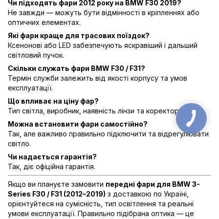
Чи підходять фари 2012 року на BMW F30 2019?
Не завжди — можуть бути відмінності в кріпленнях або
оптичних елементах.
Які фари краще для трасових поїздок?
Ксенонові або LED забезпечують яскравіший і дальший
світловий пучок.
Скільки служать фари BMW F30 / F31?
Термін служби залежить від якості корпусу та умов
експлуатації.
Що впливає на ціну фар?
Тип світла, виробник, наявність лінзи та коректора.
Можна встановити фари самостійно?
Так, але важливо правильно підключити та відрегулювати
світло.
Чи надається гарантія?
Так, діє офіційна гарантія.
Якщо ви плануєте замовити
передні фари для BMW 3-
Series F30 / F31 (2012–2019)
з доставкою по Україні,
орієнтуйтеся на сумісність, тип освітлення та реальні
умови експлуатації. Правильно підібрана оптика — це