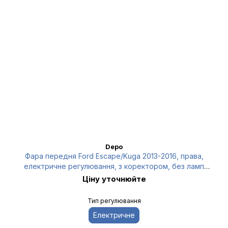
Depo
Фара передня Ford Escape/Kuga 2013-2016, права,
електричне регулювання, з коректором, без ламп
(D3S/H7/H1/LED), біла, Depo, 43111C2RMLEHM2
Ціну уточнюйте
Тип регулювання
Електричне