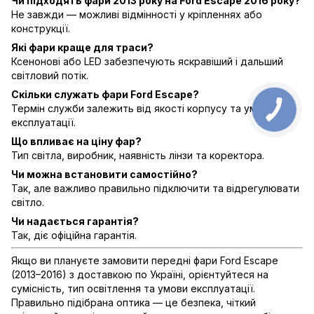
Чи підходять фари 2013 року на Ford Escape 2016 року?
Не завжди — можливі відмінності у кріпленнях або
конструкції.
Які фари краще для траси?
Ксенонові або LED забезпечують яскравіший і дальший
світловий потік.
Скільки служать фари Ford Escape?
Термін служби залежить від якості корпусу та умов
експлуатації.
Що впливає на ціну фар?
Тип світла, виробник, наявність лінзи та коректора.
Чи можна встановити самостійно?
Так, але важливо правильно підключити та відрегулювати
світло.
Чи надається гарантія?
Так, діє офіційна гарантія.
Якщо ви плануєте замовити передні фари Ford Escape
(2013–2016) з доставкою по Україні, орієнтуйтеся на
сумісність, тип освітлення та умови експлуатації.
Правильно підібрана оптика — це безпека, чіткий