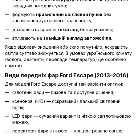
складних погодних умов;
формують
правильний світловий пучок
без
засліплення зустрічного транспорту;
дозволяють пройти
техогляд
без зауважень;
впливають на
зовнішній вигляд автомобіля
.
Якщо відбивач зношений або скло помутніло, яскравість
світла суттєво знижується. В умовах українського клімату
(волога, реагенти, перепади температур) це особливо
помітно.
Види передніх фар Ford Escape (2013–2016)
Для моделі Ford Escape доступні такі варіанти оптики:
галогенні фари — базове та доступне рішення;
ксенонові (HID) — яскравіший і дальший світловий
потік;
LED-фари — сучасний варіант із чіткою світлотіньовою
межею;
проекторні фари з лінзою — концентроване світло;