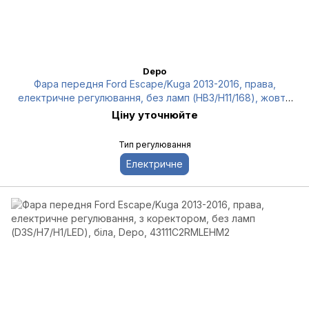
Depo
Фара передня Ford Escape/Kuga 2013-2016, права,
електричне регулювання, без ламп (HB3/H11/168), жовта
вставка, Depo, 3301155RUS
Ціну уточнюйте
Тип регулювання
Електричне