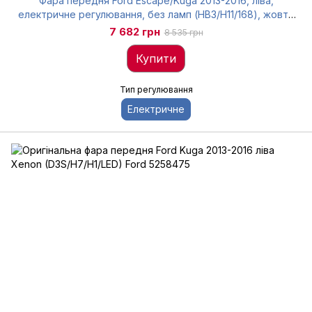
Фара передня Ford Escape/Kuga 2013-2016, ліва,
електричне регулювання, без ламп (HB3/H11/168), жовта
вставка, Depo, 3301155LUS
7 682 грн
8 535 грн
Купити
Тип регулювання
Електричне