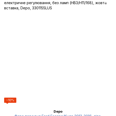
−10%
Depo