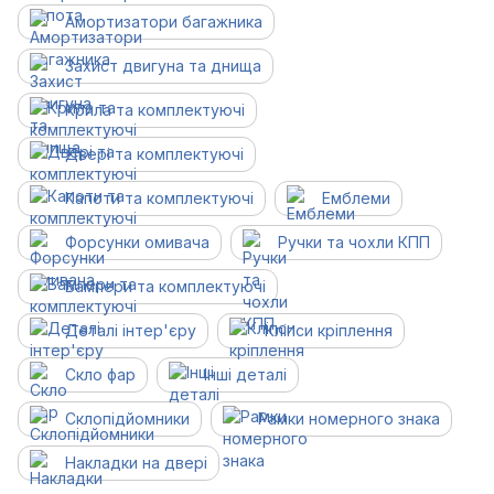
Амортизатори багажника
Захист двигуна та днища
Крила та комплектуючі
Двері та комплектуючі
Капоти та комплектуючі
Емблеми
Форсунки омивача
Ручки та чохли КПП
Бампери та комплектуючі
Деталі інтер'єру
Кліпси кріплення
Скло фар
Інші деталі
Склопідйомники
Рамки номерного знака
Накладки на двері