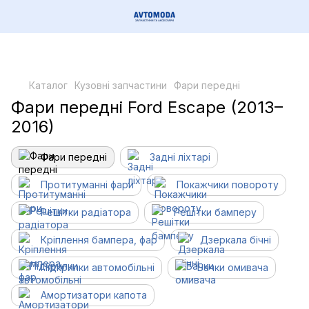
Каталог
Кузовні запчастини
Фари передні
Фари передні Ford Escape (2013–
2016)
Фари передні
Задні ліхтарі
Протитуманні фари
Покажчики повороту
Решітки радіатора
Решітки бамперу
Кріплення бампера, фар
Дзеркала бічні
Підкрилки автомобільні
Бачки омивача
Амортизатори капота