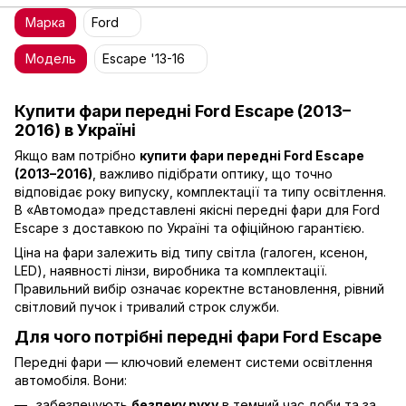
Марка
Ford
Модель
Escape '13-16
Купити фари передні Ford Escape (2013–
2016) в Україні
Якщо вам потрібно
купити фари передні Ford Escape
(2013–2016)
, важливо підібрати оптику, що точно
відповідає року випуску, комплектації та типу освітлення.
В «Автомода» представлені якісні передні фари для Ford
Escape з доставкою по Україні та офіційною гарантією.
Ціна на фари залежить від типу світла (галоген, ксенон,
LED), наявності лінзи, виробника та комплектації.
Правильний вибір означає коректне встановлення, рівний
світловий пучок і тривалий строк служби.
Для чого потрібні передні фари Ford Escape
Передні фари — ключовий елемент системи освітлення
автомобіля. Вони:
забезпечують
безпеку руху
в темний час доби та за