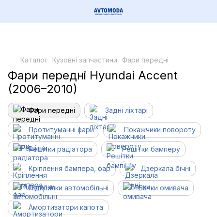
Каталог
Кузовні запчастини
Фари передні
Фари передні Hyundai Accent
(2006–2010)
Фари передні
Задні ліхтарі
Протитуманні фари
Покажчики повороту
Решітки радіатора
Решітки бамперу
Кріплення бампера, фар
Дзеркала бічні
Підкрилки автомобільні
Бачки омивача
Амортизатори капота