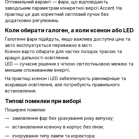
Оптимальний варіант — фари, що відповідають
заводським параметрам конкретної версії Accent. На
практиці це дає коректний світловий пучок без
додаткових регулювань.
Коли обирати галоген, а коли ксенон або LED
Галогенні фари підійдуть, якщо важлива доступна ціна та
авто експлуатується переважно в місті.
Ксенон варто обирати для частих поїздок трасою та
кращої дальності освітлення.
LED — сучасне рішення з чіткою світлотіньовою межею та
меншим споживанням енергії.
На практиці ксенон і LED забезпечують рівномірніше та
яскравіше освітлення, але потребують правильного
встановлення.
Типові помилки при виборі
Поширені помилки:
замовлення фар без урахування року випуску;
встановлення ксенону в корпус без лінзи;
ігнорування типу лампи та коректора;