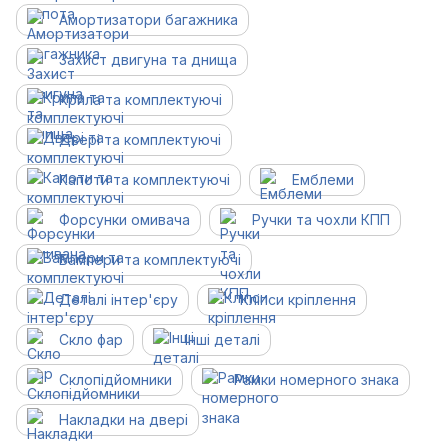
Амортизатори багажника
Захист двигуна та днища
Крила та комплектуючі
Двері та комплектуючі
Капоти та комплектуючі
Емблеми
Форсунки омивача
Ручки та чохли КПП
Бампери та комплектуючі
Деталі інтер'єру
Кліпси кріплення
Скло фар
Інші деталі
Склопідйомники
Рамки номерного знака
Накладки на двері