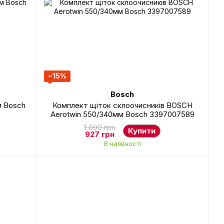
−15%
Bosch
м Bosch
Комплект щіток склоочисників BOSCH
Aerotwin 550/340мм Bosch 3397007589
1 090 грн
Купити
927 грн
В наявності