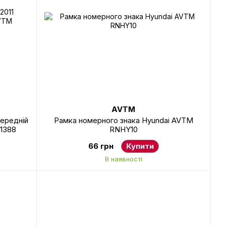
AVTM
передній
Рамка номерного знака Hyundai AVTM
1388
RNHY10
66 грн
Купити
В наявності