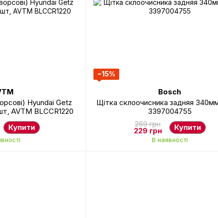
−15%
VTM
Bosch
орсові) Hyundai Getz
Щітка склоочисника задняя 340м
 5шт, AVTM BLCCR1220
3397004755
269 грн
Купити
Купити
229 грн
явності
В наявності