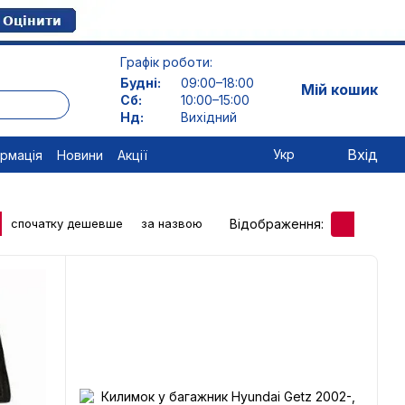
Графік роботи:
Будні:
09:00–18:00
Мій кошик
Сб:
10:00–15:00
Нд:
Вихідний
Вхід
Укр
ормація
Новини
Акції
Відображення:
спочатку дешевше
за назвою