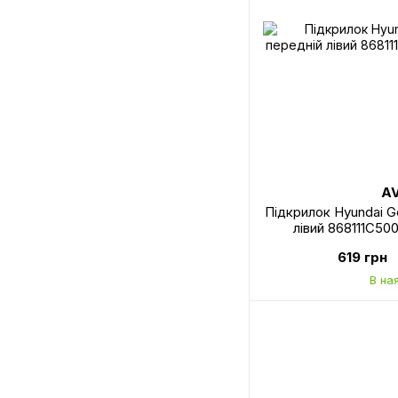
A
Підкрилок Hyundai G
лівий 868111C5
619 грн
В на