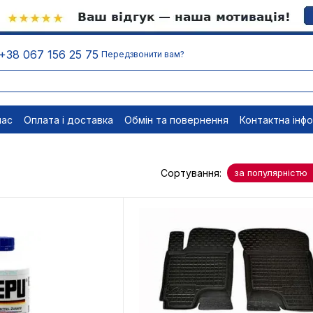
+38 067 156 25 75
Передзвонити вам?
нас
Оплата і доставка
Обмін та повернення
Контактна інф
менти
Відписатися
Сортування:
за популярністю