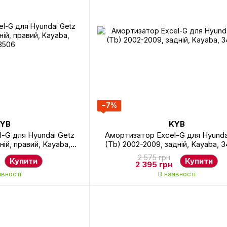
−7%
YB
KYB
-G для Hyundai Getz
Амортизатор Excel-G для Hyunda
ній, правий, Kayaba,
(Tb) 2002-2009, задній, Kayaba, 
3506
2 575 грн
Купити
Купити
2 395 грн
явності
В наявності