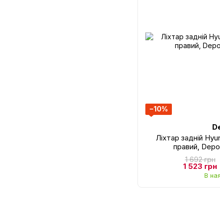
−10%
D
Ліхтар задній Hyu
правий, Depo
1 692 грн
1 523 грн
В на