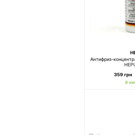
H
Антифриз-концентрат
HEPU
359 грн
В на