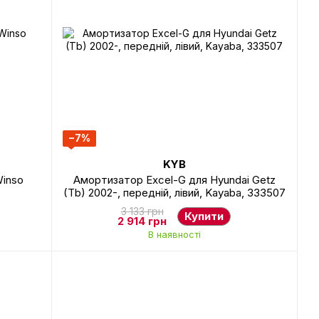
−7%
KYB
Winso
Амортизатор Excel-G для Hyundai Getz
(Tb) 2002-, передній, лівий, Kayaba, 333507
3 133 грн
Купити
2 914 грн
В наявності