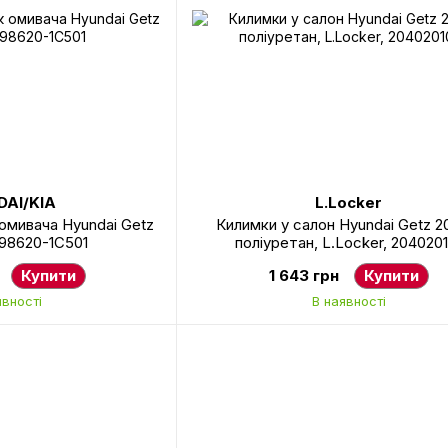
AI/KIA
L.Locker
 омивача Hyundai Getz
Килимки у салон Hyundai Getz 2
 98620-1C501
поліуретан, L.Locker, 2040201
Купити
1 643 грн
Купити
явності
В наявності