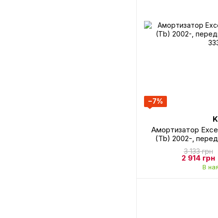
−7%
K
Амортизатор Excel
(Tb) 2002-, перед
33
3 133 грн
2 914 грн
В на