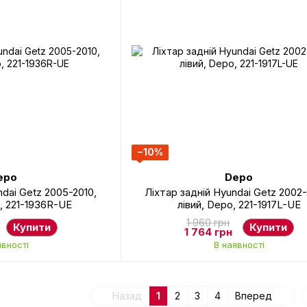
−10%
epo
Depo
ndai Getz 2005-2010,
Ліхтар задній Hyundai Getz 2002
, 221-1936R-UE
лівий, Depo, 221-1917L-UE
1 960 грн
Купити
Купити
1 764 грн
явності
В наявності
Назад
1
2
3
4
Вперед