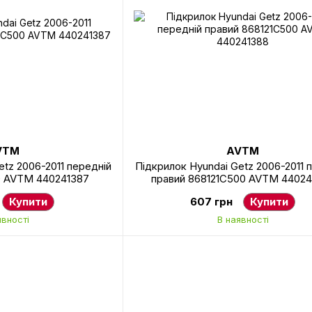
VTM
AVTM
etz 2006-2011 передній
Підкрилок Hyundai Getz 2006-2011 
00 AVTM 440241387
правий 868121C500 AVTM 44024
Купити
607 грн
Купити
явності
В наявності