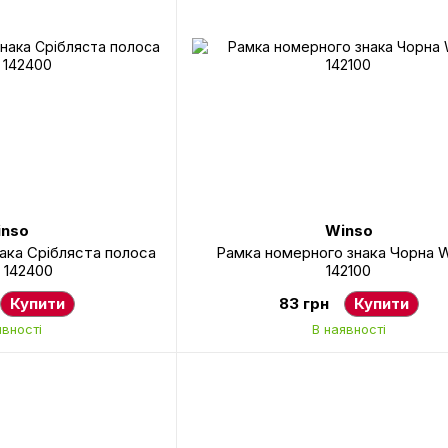
nso
Winso
ака Срібляста полоса
Рамка номерного знака Чорна 
 142400
142100
Купити
83 грн
Купити
явності
В наявності