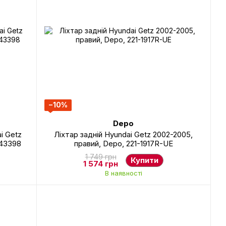
−10%
Depo
i Getz
Ліхтар задній Hyundai Getz 2002-2005,
343398
правий, Depo, 221-1917R-UE
1 749 грн
Купити
1 574 грн
В наявності