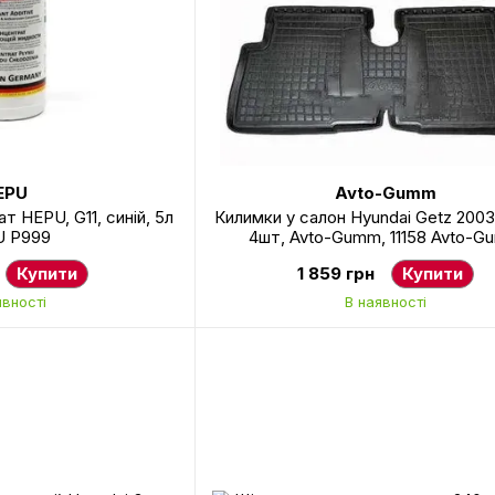
EPU
Avto-Gumm
 HEPU, G11, синій, 5л
Килимки у салон Hyundai Getz 2003-
 P999
4шт, Avto-Gumm, 11158 Avto-
Купити
1 859 грн
Купити
явності
В наявності