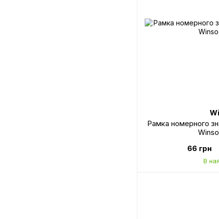
Wi
Рамка номерного зн
Winso
66 грн
В на