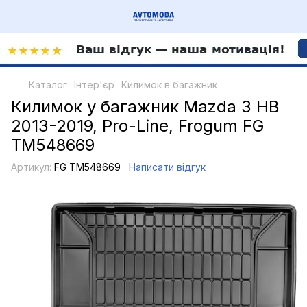
Каталог
Інтер'єр
Килимок в багажник
Килимок у багажник Mazda 3 HB
2013-2019, Pro-Line, Frogum FG
TM548669
Артикул:
FG TM548669
Написати відгук