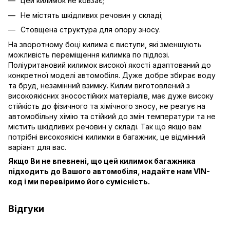
Цей килимок не ковзає;
Не містять шкідливих речовин у складі;
Стовщена структура для опору зносу.
На зворотному боці килима є виступи, які зменшують
можливість переміщення килимка по підлозі.
Поліуритановий килимок високої якості адаптований до
конкретної моделі автомобіля. Дуже добре збирає воду
та бруд, незамінний взимку. Килим виготовлений з
високоякісних зносостійких матеріалів, має дуже високу
стійкість до фізичного та хімічного зносу, не реагує на
автомобільну хімію та стійкий до змін температури та не
містить шкідливих речовин у складі. Так що якщо вам
потрібні високоякісні килимки в багажник, це відмінний
варіант для вас.
Якщо Ви не впевнені, що цей килимок багажника
підходить до Вашого автомобіля, надайте нам VIN-
код і ми перевіримо його сумісність.
Відгуки