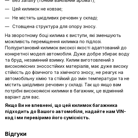
Без запаху (тонкий ванільний аромат);
Цей килимок не ковзає;
Не містять шкідливих речовин у складі;
Стовщена структура для опору зносу.
На зворотному боці килима є виступи, які зменшують
можливість переміщення килимка по підлозі.
Поліуритановий килимок високої якості адаптований до
конкретної моделі автомобіля. Дуже добре збирає воду
та бруд, незамінний взимку. Килим виготовлений з
високоякісних зносостійких матеріалів, має дуже високу
стійкість до фізичного та хімічного зносу, не реагує на
автомобільну хімію та стійкий до змін температури та не
містить шкідливих речовин у складі. Так що якщо вам
потрібні високоякісні килимки в багажник, це відмінний
варіант для вас.
Якщо Ви не впевнені, що цей килимок багажника
підходить до Вашого автомобіля, надайте нам VIN-
код і ми перевіримо його сумісність.
Відгуки