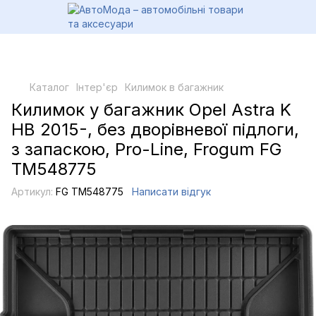
Каталог
Інтер'єр
Килимок в багажник
Килимок у багажник Opel Astra K
HB 2015-, без дворівневої підлоги,
з запаскою, Pro-Line, Frogum FG
TM548775
Артикул:
FG TM548775
Написати відгук