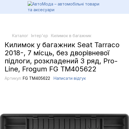
Каталог
Інтер'єр
Килимок в багажник
Килимок у багажник Seat Tarraco
2018-, 7 місць, без дворівневої
підлоги, розкладений 3 ряд, Pro-
Line, Frogum FG TM405622
Артикул:
FG TM405622
Написати відгук