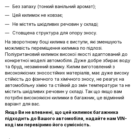
Без запаху (тонкий ванільний аромат);
Цей килимок не ковзає;
Не містять шкідливих речовин у складі;
Стовщена структура для опору зносу.
На зворотному боці килима є виступи, які зменшують
можливість переміщення килимка по підлозі.
Поліуритановий килимок високої якості адаптований до
конкретної моделі автомобіля. Дуже добре збирає воду
та бруд, незамінний взимку. Килим виготовлений з
високоякісних зносостійких матеріалів, має дуже високу
стійкість до фізичного та хімічного зносу, не реагує на
автомобільну хімію та стійкий до змін температури та не
містить шкідливих речовин у складі. Так що якщо вам
потрібні високоякісні килимки в багажник, це відмінний
варіант для вас.
Якщо Ви не впевнені, що цей килимок багажника
підходить до Вашого автомобіля, надайте нам VIN-
код і ми перевіримо його сумісність.