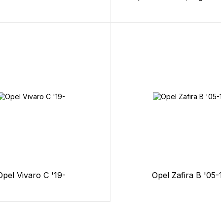
Opel Vivaro C '19-
Opel Zafira B '05-