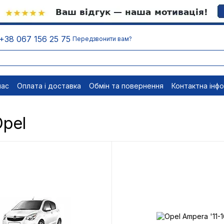
+38 067 156 25 75
Передзвонити вам?
нас
Оплата і доставка
Обмін та повернення
Контактна інф
менти
Відписатися
Opel