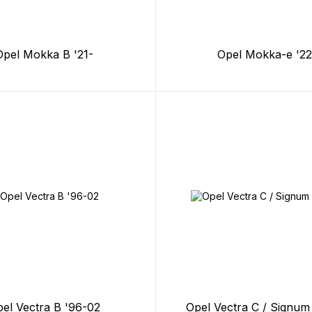
Opel Mokka B '21-
Opel Mokka-e '22
el Vectra B '96-02
Opel Vectra C / Signum