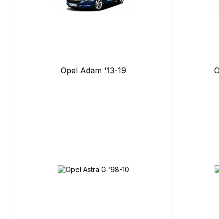
Opel Adam '13-19
O