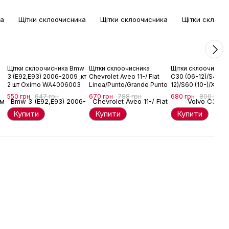
Щітки склоочисника Bmw
Щітки склоочисника
Щітки склоочисник
3 (E92,E93) 2006-2009 ,кт
Chevrolet Aveo 11-/ Fiat
C30 (06-12)/S40/V
2 шт Oximo WA4006003
Linea/Punto/Grande Punto
12)/S60 (10-)/XC60
05- ,кт 2 шт Oximo
(08-)/XC70 (07-) .к
550 грн
647 грн
670 грн
788 грн
680 грн
800 грн
WB350625
Oximo WC350500
Купити
Купити
Купити