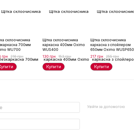
тка склоочисника
Щітка склоочисника
Щітка склоочисника
зкаркасна 700мм
каркасна 400мм Oximo
каркасна з спойлером
imo WU700
WUS400
650мм Oximo WUSP650
4 грн
216 грн
130 грн
153 грн
217 грн
255 грн
Купити
Купити
Купити
Увійти за допомогою