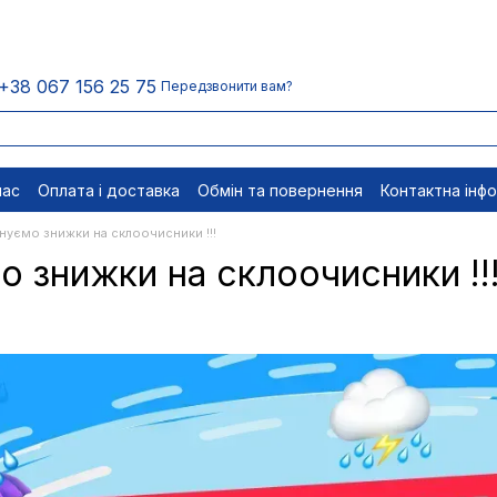
+38 067 156 25 75
Передзвонити вам?
нас
Оплата і доставка
Обмін та повернення
Контактна інф
менти
Відписатися
уємо знижки на склоочисники !!!
 знижки на склоочисники !!