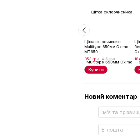
Щітка склоочисника
Щі
Multitype 650мм Oximo
бе
MT650
Ox
353 грн
415 грн
18
Купити
Новий коментар