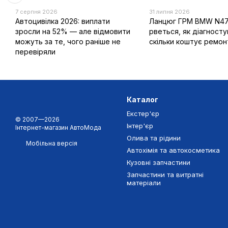
7 серпня 2026
31 липня 2026
Автоцивілка 2026: виплати
Ланцюг ГРМ BMW N47
зросли на 52% — але відмовити
рветься, як діагносту
можуть за те, чого раніше не
скільки коштує ремон
перевіряли
Каталог
Екстер'єр
© 2007—2026
Інтер'єр
Інтернет-магазин АвтоМода
Олива та рідини
Мобільна версія
Автохімія та автокосметика
Кузовні запчастини
Запчастини та витратні
матеріали