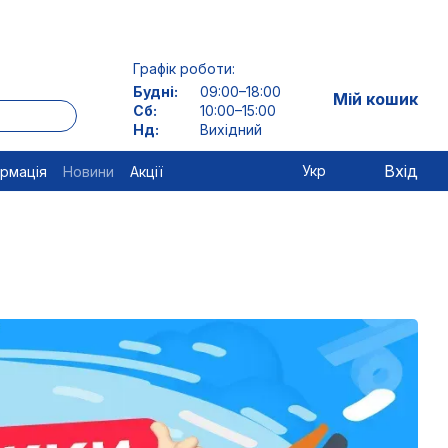
Графік роботи:
Будні:
09:00–18:00
Мій кошик
Сб:
10:00–15:00
Нд:
Вихідний
Вхід
Укр
ормація
Новини
Акції
!