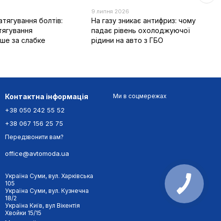
6
9 липня 2026
тягування болтів:
На газу зникає антифриз: чому
тягування
падає рівень охолоджуючої
ше за слабке
рідини на авто з ГБО
Контактна інформація
Ми в соцмережах
+38 050 242 55 52
+38 067 156 25 75
Передзвонити вам?
office@avtomoda.ua
Україна Суми, вул. Харківська
105
Україна Суми, вул. Кузнечна
18/2
Україна Київ, вул Вікентія
Хвойки 15/15