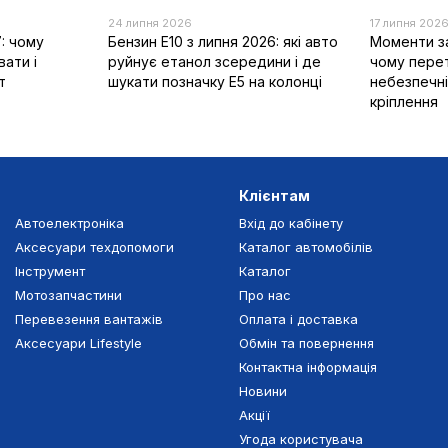
24 липня 2026
17 липня 202
: чому
Бензин E10 з липня 2026: які авто
Моменти за
вати і
руйнує етанол зсередини і де
чому пере
т
шукати позначку E5 на колонці
небезпечні
кріплення
Клієнтам
Автоелектроніка
Вхід до кабінету
Аксесуари техдопомоги
Каталог автомобілів
Інструмент
Каталог
Мотозапчастини
Про нас
Перевезення вантажів
Оплата і доставка
Аксесуари Lifestyle
Обмін та повернення
Контактна інформація
Новини
Акції
Угода користувача