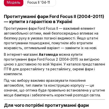
Модель
Focus II '04-11
Протитуманні фари Ford Focus II (2004–2011)
— купити з гарантією в Україні
Протитуманні фари Ford Focus II — важливий елемент
автомобільної оптики, який безпосередньо впливає на
безпеку руху в умовах поганої видимості. Якщо штатні
протитуманки пошкоджені, помутніли або втратили
яскравість, оптимальний варіант — замінити їх на нові.
В інтернет-магазині
Автомода
можна купити
протитуманні фари Ford Focus 2 (2004–2011) за вигідною
ціною з доставкою по всій Україні. У каталозі представлені
ПТФ для дорестайлінгу та рестайлінгу, окремі фари і
комплекти.
Під час вибору важливо враховувати покоління
автомобіля, тип лампи та конструкцію корпусу — це
означає, що оптика буде правильно встановлена у штатне
місце бампера і забезпечить коректний розподіл світла.
Для чого потрібні протитуманні фари