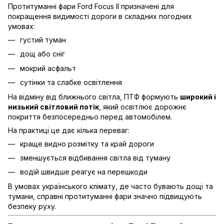
Протитуманні фари Ford Focus II призначені для
покращення видимості дороги в складних погодних
умовах:
густий туман
дощ або сніг
мокрий асфальт
сутінки та слабке освітлення
На відміну від ближнього світла, ПТФ формують
широкий і
низький світловий потік
, який освітлює дорожнє
покриття безпосередньо перед автомобілем.
На практиці це дає кілька переваг:
краще видно розмітку та край дороги
зменшується відбивання світла від туману
водій швидше реагує на перешкоди
В умовах українського клімату, де часто бувають дощі та
тумани, справні протитуманні фари значно підвищують
безпеку руху.