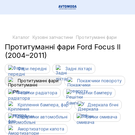
Каталог
Кузовні запчастини
Протитуманні фари
Протитуманні фари Ford Focus II
(2004–2011)
Фари передні
Задні ліхтарі
Протитуманні фари
Покажчики повороту
Решітки радіатора
Решітки бамперу
Кріплення бампера, фар
Дзеркала бічні
Підкрилки автомобільні
Бачки омивача
Амортизатори капота