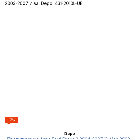
−7%
Depo