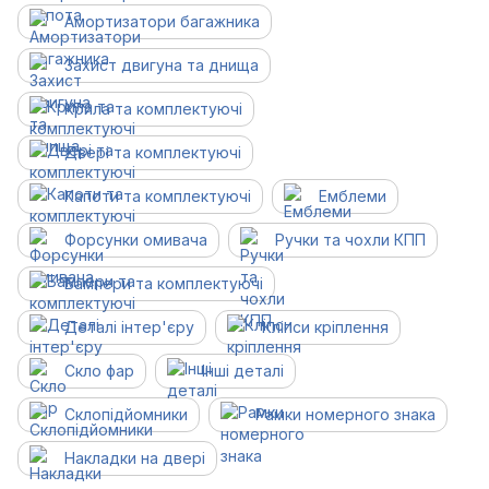
Амортизатори багажника
Захист двигуна та днища
Крила та комплектуючі
Двері та комплектуючі
Капоти та комплектуючі
Емблеми
Форсунки омивача
Ручки та чохли КПП
Бампери та комплектуючі
Деталі інтер'єру
Кліпси кріплення
Скло фар
Інші деталі
Склопідйомники
Рамки номерного знака
Накладки на двері