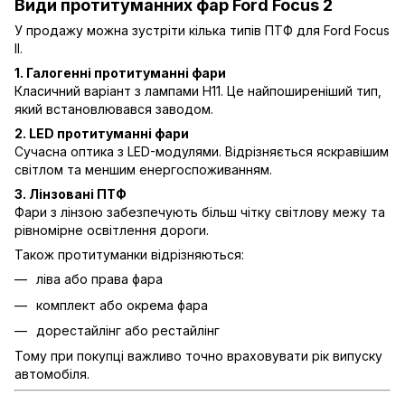
Види протитуманних фар Ford Focus 2
У продажу можна зустріти кілька типів ПТФ для Ford Focus
II.
1. Галогенні протитуманні фари
Класичний варіант з лампами H11. Це найпоширеніший тип,
який встановлювався заводом.
2. LED протитуманні фари
Сучасна оптика з LED-модулями. Відрізняється яскравішим
світлом та меншим енергоспоживанням.
3. Лінзовані ПТФ
Фари з лінзою забезпечують більш чітку світлову межу та
рівномірне освітлення дороги.
Також протитуманки відрізняються:
ліва або права фара
комплект або окрема фара
дорестайлінг або рестайлінг
Тому при покупці важливо точно враховувати рік випуску
автомобіля.