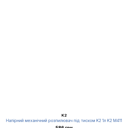
K2
Напірний механічний розпилювач під тиском K2 1л K2 M411
586 грн