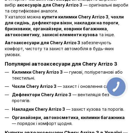
вибір
аксесуарів для Chery Arrizo 3
— оригінальні вироби
та сертифіковані аналоги.
У каталозі можна
купити килимки Chery Arrizo 3
,
чохли
для сидінь
,
дефлектори вікон
,
накладки на пороги
,
бризковики
,
органайзери
,
коврики багажника
,
автокосметику
,
захисні елементи кузова
та інше.
Автоаксесуари для Chery Arrizo 3
забезпечують
комфорт, чистоту та захист автомобіля в будь-яких
умовах.
Популярні автоаксесуари для Chery Arrizo 3
Килимки Chery Arrizo 3
— гумові, поліуретанові або
текстильні.
Чохли Chery Arrizo 3
— захист і оновлення салону.
Дефлектори Chery Arrizo 3
— вентиляція без
протягів.
Накладки Chery Arrizo 3
— захист кузова та порогів.
Органайзери, автокосметика, килимки багажника
— порядок і комфорт щодня.
Купити автоаксесуари Chery Arrizo 3 в Україні —