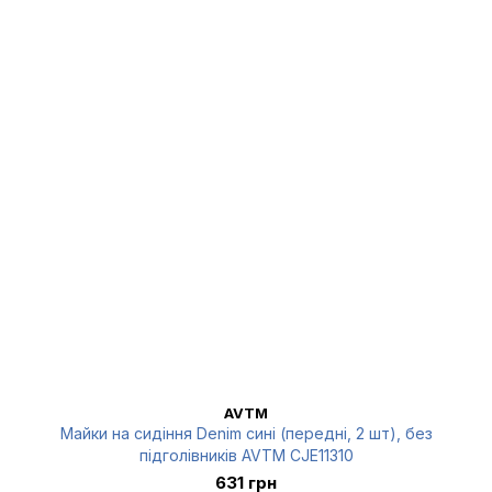
AVTM
Майки на сидіння Denim сині (передні, 2 шт), без
підголівників AVTM CJE11310
631 грн