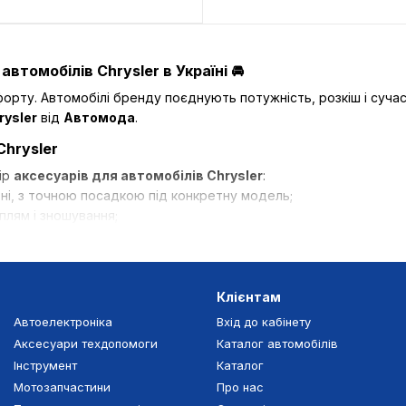
томобілів Chrysler в Україні 🚘
орту. Автомобілі бренду поєднують потужність, розкіш і сучас
rysler
від
Автомода
.
hrysler
ір
аксесуарів для автомобілів Chrysler
:
ьні, з точною посадкою під конкретну модель;
плям і зношування;
в;
,
органайзери для салону
;
ксесуари для інтер’єру преміум-класу
.
Клієнтам
чистоту й елегантний вигляд вашого автомобіля.
Автоелектроніка
Вхід до кабінету
Аксесуари техдопомоги
Каталог автомобілів
Інструмент
Каталог
Мотозапчастини
Про нас