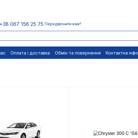
+38 067 156 25 75
Передзвонити вам?
нас
Оплата і доставка
Обмін та повернення
Контактна інф
менти
Відписатися