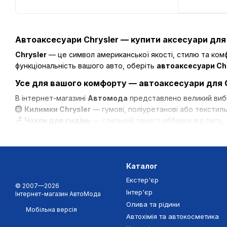
Автоаксесуари Chrysler — купити аксесуари для ав
Chrysler
— це символ американської якості, стилю та комф
функціональність вашого авто, оберіть
автоаксесуари Ch
Усе для вашого комфорту — автоаксесуари для C
В інтернет-магазині
Автомода
представлено великий виб
🛞
Килимки Chrysler
— гумові, поліуретанові або текстил
🪑
Чохли для сидінь
— стильний захист оббивки від пилу, 
🌬️
Дефлектори вікон
— комфортна вентиляція без протягі
🧳
Коврики багажника
,
бризковики
,
накладки на пороги
🧴
Автокосметика Chrysler
,
захисні елементи кузова
,
а
Каталог
Автоаксесуари Chrysler
допомагають зберегти комфорт, 
Екстер'єр
Переваги аксесуарів Chrysler
© 2007—2026
Інтер'єр
Інтернет-магазин АвтоМода
✅ Повна сумісність із усіма моделями Chrysler;
Олива та рідини
Мобільна версія
✅ Матеріали високої якості, стійкі до зносу;
Автохімія та автокосметика
✅ Просте встановлення без змін конструкції;