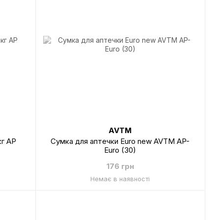
AVTM
кг AP
Сумка для аптечки Euro new AVTM AP-
Euro (30)
176 грн
Немає в наявності