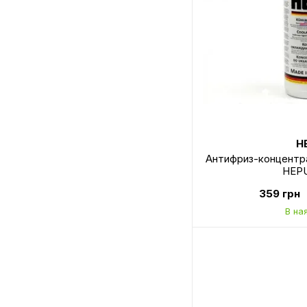
H
Антифриз-концентрат
HEPU
359 грн
В на