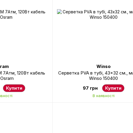
ram
Winso
 7Атм, 120Вт кабель
Серветка PVA в тубі, 43x32 см., м
 Osram
Winso 150400
Купити
97 грн
Купити
явності
В наявності