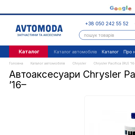
Перейти до основного контенту
+38 050 242 55 52
Каталог
Каталог автомобілів
Каталог
Про 
Угода користувача
Правові доку
Головна
Каталог автомобілів
Chrysler
Chrysler Pacifica (RU) '16
Автоаксесуари Chrysler Pac
’16–