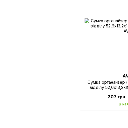
A
Сумка органайзер (
відділу 52,6х13,2х
A
307 грн
В на