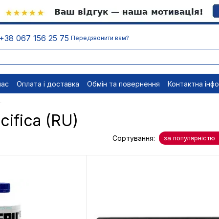
+38 067 156 25 75
Передзвонити вам?
нас
Оплата і доставка
Обмін та повернення
Контактна інф
менти
Відписатися
-
ifica (RU)
Сортування:
за популярністю