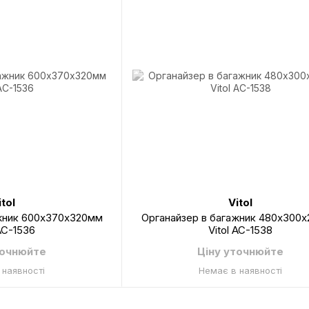
itol
Vitol
ажник 600х370х320мм
Органайзер в багажник 480х300
 AC-1536
Vitol AC-1538
точнюйте
Ціну уточнюйте
 наявності
Немає в наявності