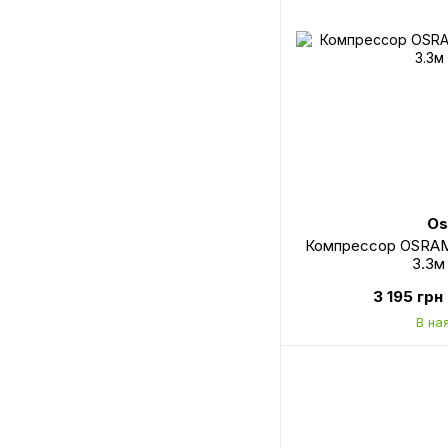
Os
Компрессор OSRAM
3.3м
3 195 грн
В на