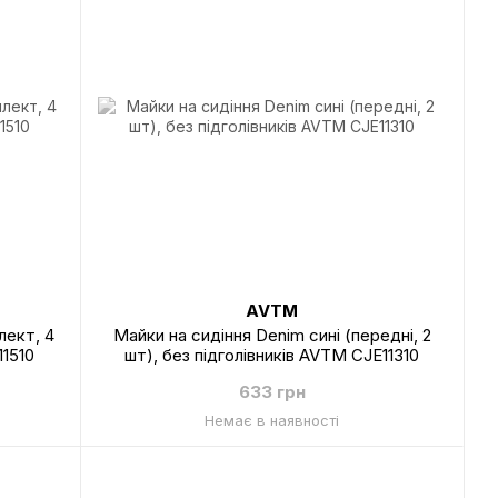
AVTM
лект, 4
Майки на сидіння Denim сині (передні, 2
11510
шт), без підголівників AVTM CJE11310
633 грн
Немає в наявності