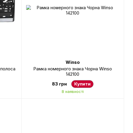
Winso
 полоса
Рамка номерного знака Чорна Winso
142100
83 грн
Купити
В наявності