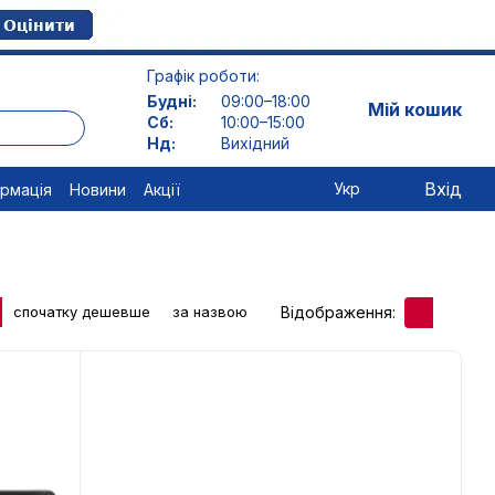
Графік роботи:
Будні:
09:00–18:00
Мій кошик
Сб:
10:00–15:00
Нд:
Вихідний
Вхід
Укр
ормація
Новини
Акції
Відображення:
спочатку дешевше
за назвою