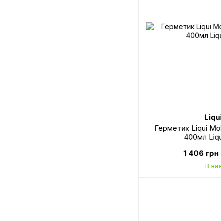
Liqu
Герметик Liqui Mo
400мл Liq
1 406 грн
В на