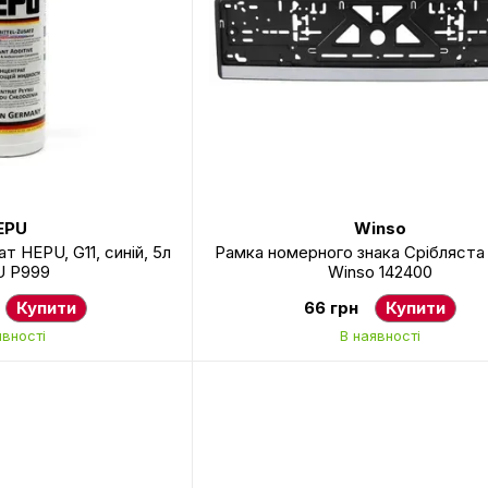
EPU
Winso
 HEPU, G11, синій, 5л
Рамка номерного знака Срібляста
 P999
Winso 142400
Купити
66 грн
Купити
явності
В наявності