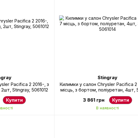
ngray
Stingray
ler Pacifica 2 2016-, з
Килимки у салон Chrysler Pacifica 2 
2шт, Stingray, 5061012
місць, з бортом, поліуретан, 4шт, S
5061014
Купити
3 861 грн
Купити
явності
В наявності