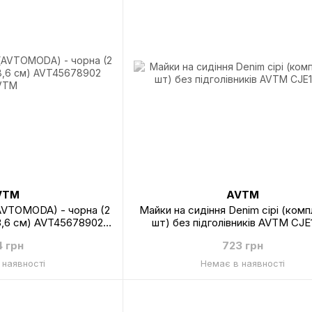
VTM
AVTM
AVTOMODA) - чорна (2
Майки на сидіння Denim сірі (комп
18,6 см) AVT45678902
шт) без підголівників AVTM CJE
VTM
4 грн
723 грн
 наявності
Немає в наявності