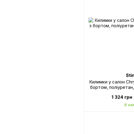
Sti
Килимки у салон Chrys
бортом, поліуретан, 
1 324 грн
В на