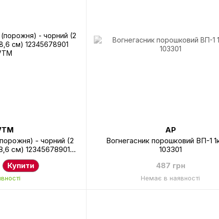
VTM
AP
порожня) - чорний (2
Вогнегасник порошковий ВП-1 1
18,6 см) 12345678901
103301
VTM
Купити
487 грн
явності
Немає в наявності