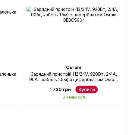
Osram
аленька
Зарядний пристрій (12/24V, 920Вт, 2/4А,
90Аг, кабель 1.5м) з циферблатом Osram
OEBCS904
1 720 грн
Купити
В наявності