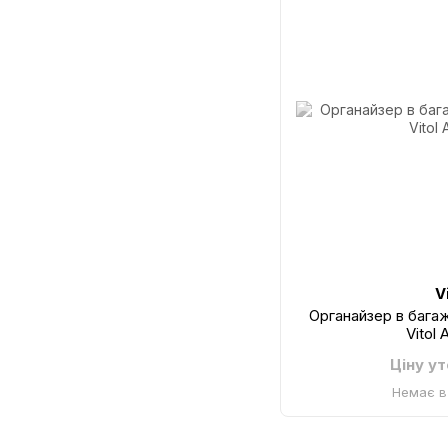
V
Органайзер в баг
Vitol
Ціну у
Немає в