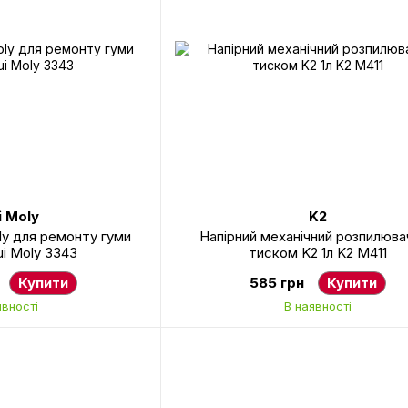
i Moly
K2
ly для ремонту гуми
Напірний механічний розпилювач
ui Moly 3343
тиском K2 1л K2 M411
Купити
585 грн
Купити
явності
В наявності