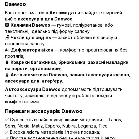
Daewoo
В інтернет-магазині
Автомода
ви знайдете широкий
вибір
аксесуарів для Daewoo
:
🛞
Килимки Daewoo
— гумові, поліуретанові або
текстильні, ідеально під форму салону;
🪑
Чохли для сидінь
— захист оббивки від зносу й
оновлення салону;
🌬️
Дефлектори вікон
— комфортне провітрювання без
протягів;
🧳
Коврики багажника
,
бризковики
,
захисні накладки
на пороги
,
органайзери
;
🧴
Автокосметика Daewoo
,
захисні аксесуари кузова
,
аксесуари для інтер’єру
.
Автоаксесуари Daewoo
допомагають підтримувати
чистоту, захищають від зносу й роблять поїздки
комфортнішими.
Переваги аксесуарів Daewoo
✅ Сумісність із найпопулярнішими моделями — Lanos,
Sens, Nexia, Matiz, Espero, Nubira, Leganza, Tico;
✅ Висока якість матеріалів і точна посадка;
✅ Просте встановлення без змін конструкції авто;