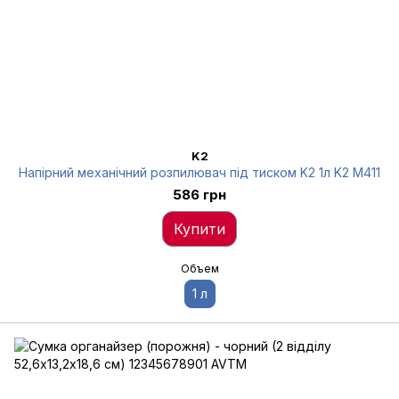
K2
Напірний механічний розпилювач під тиском K2 1л K2 M411
586 грн
Купити
Объем
1 л