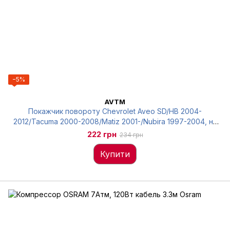
−5%
AVTM
Покажчик повороту Chevrolet Aveo SD/HB 2004-
2012/Tacuma 2000-2008/Matiz 2001-/Nubira 1997-2004, на
крилі, жовтий, AVTM, 181141 KB10-E
222 грн
234 грн
Купити