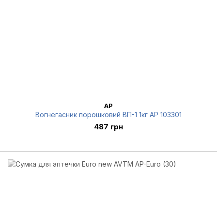
AP
Вогнегасник порошковий ВП-1 1кг AP 103301
487 грн