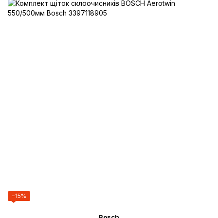
−15%
Bosch