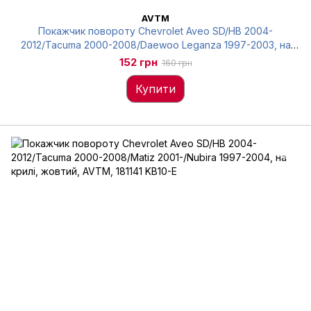
AVTM
Покажчик повороту Chevrolet Aveo SD/HB 2004-
2012/Tacuma 2000-2008/Daewoo Leganza 1997-2003, на
крилі, білий, AVTM, 181141 KB20-P
152 грн
160 грн
Купити