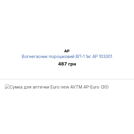
AP
Вогнегасник порошковий ВП-1 1кг AP 103301
487 грн