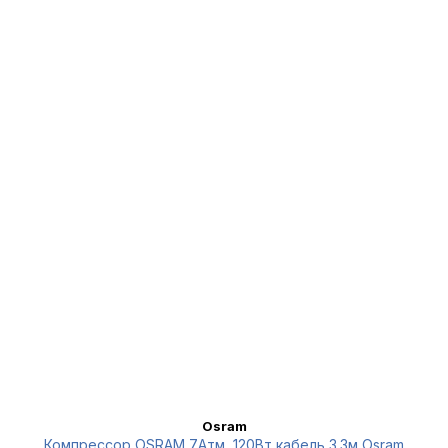
Osram
Компрессор OSRAM 7Атм, 120Вт кабель 3.3м Osram