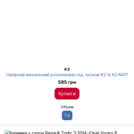
K2
Напірний механічний розпилювач під тиском K2 1л K2 M411
585 грн
Купити
Объем
1 л